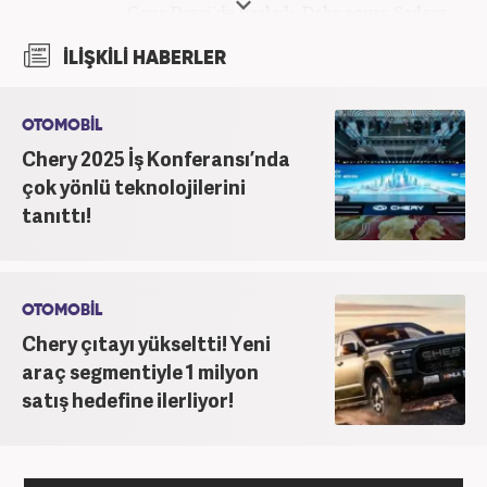
Genç Dergi'de başladı. Daha sonra Sadece
haber.com'da internet haberciliğine başladı. 2019
İLİŞKİLİ HABERLER
yılında Haber7.com ailesine dahil olan Koçin,
''Ekonomi ve Otomobil Editörü'' olarak meslek
hayatına devam etmektedir.
OTOMOBİL
Chery 2025 İş Konferansı’nda
çok yönlü teknolojilerini
tanıttı!
OTOMOBİL
Chery çıtayı yükseltti! Yeni
araç segmentiyle 1 milyon
satış hedefine ilerliyor!