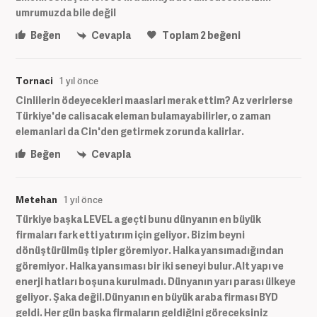
umrumuzda bile değil
Beğen
Cevapla
Toplam
2
beğeni
Tornaci
1 yıl önce
Cinlilerin ödeyecekleri maaslari merak ettim? Az verirlerse
Türkiye'de calisacak eleman bulamayabilirler, o zaman
elemanlari da Cin'den getirmek zorunda kalirlar.
Beğen
Cevapla
Metehan
1 yıl önce
Türkiye başka LEVEL a geçti bunu dünyanın en büyük
firmaları fark etti yatırım için geliyor. Bizim beyni
dönüştürülmüş tipler göremiyor. Halka yansımadığından
göremiyor. Halka yansıması bir iki seneyi bulur.Alt yapı ve
enerji hatları boşuna kurulmadı. Dünyanın yarı parası ülkeye
geliyor. Şaka değil.Dünyanın en büyük araba firması BYD
geldi. Her gün başka firmaların geldiğini göreceksiniz