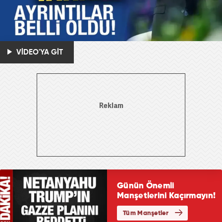
VİDEO'YA GİT