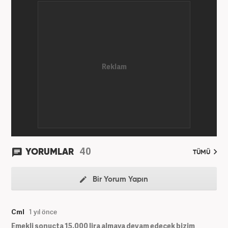
40
YORUMLAR
TÜMÜ
Bir Yorum Yapın
Cml
1 yıl önce
Emekli sonuçta 15.000 lira almaya devam edecek bizim