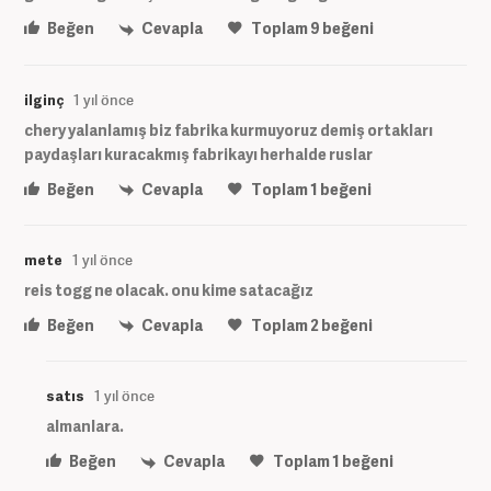
Beğen
Cevapla
Toplam
9
beğeni
ilginç
1 yıl önce
chery yalanlamış biz fabrika kurmuyoruz demiş ortakları
paydaşları kuracakmış fabrikayı herhalde ruslar
Beğen
Cevapla
Toplam
1
beğeni
mete
1 yıl önce
reis togg ne olacak. onu kime satacağız
Beğen
Cevapla
Toplam
2
beğeni
satıs
1 yıl önce
almanlara.
Beğen
Cevapla
Toplam
1
beğeni