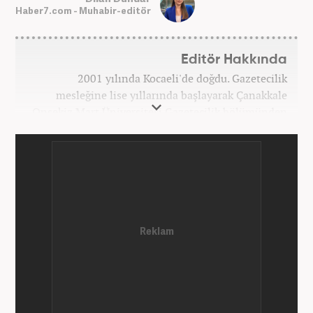
Haber7.com - Muhabir-editör
Editör Hakkında
2001 yılında Kocaeli'de doğdu. Gazetecilik
mesleğine lise yıllarında başlayarak Çanakkale
Onsekiz Mart Üniversitesi Gazetecilik bölümünden
2023 yılında mezun oldu. 7 yıllık gazetecilik
hayatında sunucu, editör, muhabir gibi birçok
görevde bulundu. Meslek hayatına Haber7.com'da
'Özel Haberler Muhabiri' olarak devam etmektedir.