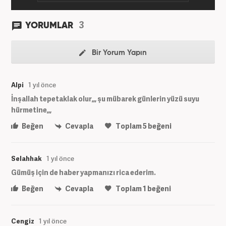
3
YORUMLAR
Bir Yorum Yapın
Alpi
1 yıl önce
İnşallah tepetaklak olur,,, şu mübarek günlerin yüzü suyu
hürmetine,,,
Beğen
Cevapla
Toplam
5
beğeni
Selahhak
1 yıl önce
Gümüş için de haber yapmanızı rica ederim.
Beğen
Cevapla
Toplam
1
beğeni
Cengiz
1 yıl önce