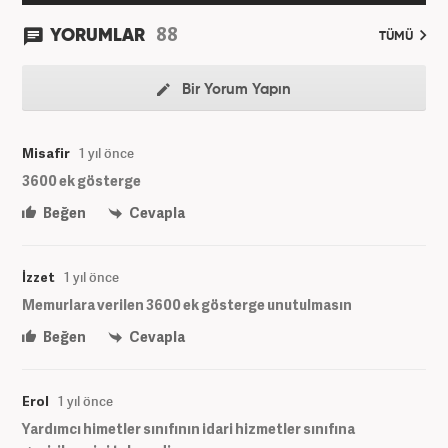
88
YORUMLAR
TÜMÜ
Bir Yorum Yapın
Misafir
1 yıl önce
3600 ek gösterge
Beğen
Cevapla
İzzet
1 yıl önce
Memurlara verilen 3600 ek gösterge unutulmasın
Beğen
Cevapla
Erol
1 yıl önce
Yardımcı himetler sınıfının idari hizmetler sınıfına