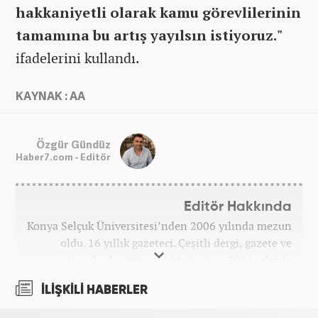
hakkaniyetli olarak kamu görevlilerinin
tamamına bu artış yayılsın istiyoruz."
ifadelerini kullandı.
KAYNAK : AA
Özgür Gündüz
Haber7.com - Editör
Editör Hakkında
Konya Selçuk Üniversitesi’nden 2006 yılında mezun
oldu. 16 yıllık gazeteci. Çeşitli dergi, gazete ve
ajanslarda görev aldıktan sonra 2011 yılında
internet haberciliğine başladı. Pek çok haber ve
İLİŞKİLİ HABERLER
röportaja imza attı. Meslek hayatına Haber7.com’da
7 yıldır ekonomi editörü olarak devam etmektedir.