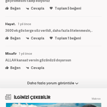
geçirilmesini talep ediyoruz
Beğen
Cevapla
Toplam
5
beğeni
Hayat.
1 yıl önce
3600 ek gösterge söz verildi , daha fazla ötelenmesin, .
Beğen
Cevapla
Toplam
1
beğeni
Misafir
1 yıl önce
ALLAH kanaat versin gözünüzü doyursun
Beğen
Cevapla
Daha fazla yorum görüntüle
İLGİNİZİ ÇEKEBİLİR
Makroo