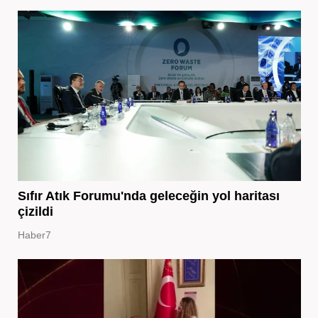
Sıfır Atık Forumu'nda geleceğin yol haritası
çizildi
Haber7