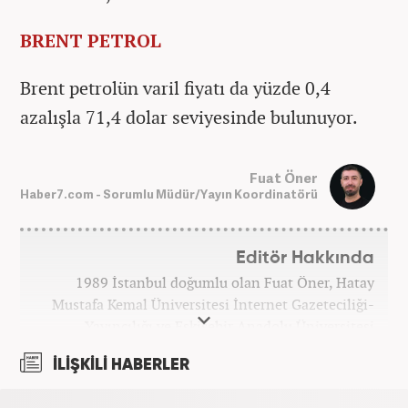
BRENT PETROL
Brent petrolün varil fiyatı da yüzde 0,4
azalışla 71,4 dolar seviyesinde bulunuyor.
Fuat Öner
Haber7.com - Sorumlu Müdür/Yayın Koordinatörü
Editör Hakkında
1989 İstanbul doğumlu olan Fuat Öner, Hatay
Mustafa Kemal Üniversitesi İnternet Gazeteciliği-
Yayıncılığı ve Eskişehir Anadolu Üniversitesi
İşletme bölümlerinden mezun oldu. Marmara
İLİŞKİLİ HABERLER
Üniversitesi Sosyal Medya Yönetimi’nde yüksek
lisans Eğitimini tamamladı. Medya sektörüne 2008