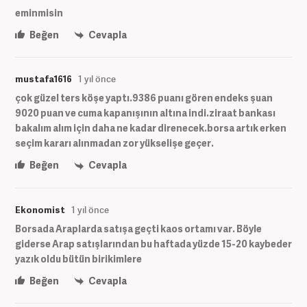
eminmisin
Beğen
Cevapla
mustafa1616
1 yıl önce
çok güzel ters köşe yaptı.9386 puanı gören endeks şuan
9020 puan ve cuma kapanışının altına indi.ziraat bankası
bakalım alım için daha ne kadar direnecek.borsa artık erken
seçim kararı alınmadan zor yükselişe geçer.
Beğen
Cevapla
Ekonomist
1 yıl önce
Borsada Araplarda satışa geçti kaos ortamı var. Böyle
giderse Arap satışlarından bu haftada yüzde 15-20 kaybeder
yazık oldu bütün birikimlere
Beğen
Cevapla