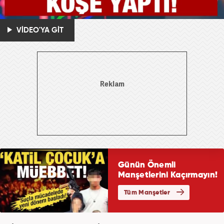
VİDEO'YA GİT