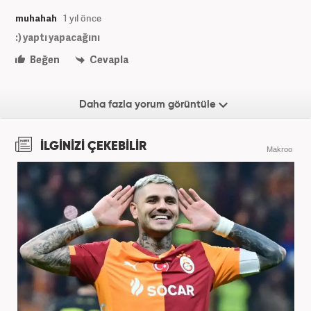
muhahah
1 yıl önce
:) yaptı yapacağını
Beğen
Cevapla
Daha fazla yorum görüntüle
İLGİNİZİ ÇEKEBİLİR
Makroo