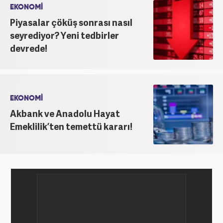
yılında adım atan Öner, Star TV ve Habertürk
EKONOMİ
gazetelerinde çeşitli görevler üstlendi. 2012 yılında
Piyasalar çöküş sonrası nasıl
Kanal7 Medya Grubu'na haber editörü olarak katılan
seyrediyor? Yeni tedbirler
Öner, şu anda Haber7.com'da Yayın Koordinatörü
devrede!
olarak görev yapmaktadır. Evli ve bir çocuk babasıdır.
EKONOMİ
Akbank ve Anadolu Hayat
Emeklilik’ten temettü kararı!