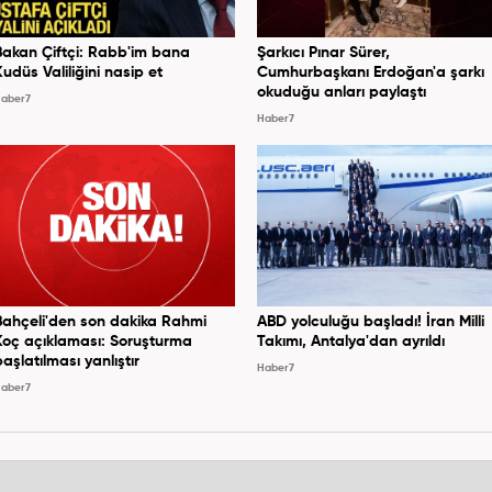
Bakan Çiftçi: Rabb'im bana
Şarkıcı Pınar Sürer,
Kudüs Valiliğini nasip et
Cumhurbaşkanı Erdoğan'a şarkı
okuduğu anları paylaştı
aber7
Haber7
Bahçeli'den son dakika Rahmi
ABD yolculuğu başladı! İran Milli
Koç açıklaması: Soruşturma
Takımı, Antalya'dan ayrıldı
başlatılması yanlıştır
Haber7
aber7