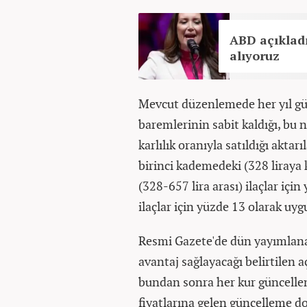
ABD açıkladı
alıyoruz
Mevcut düzenlemede her yıl gü
baremlerinin sabit kaldığı, bu 
karlılık oranıyla satıldığı aktar
birinci kademedeki (328 liraya 
(328-657 lira arası) ilaçlar içi
ilaçlar için yüzde 13 olarak uygu
Resmi Gazete'de dün yayımlana
avantaj sağlayacağı belirtilen a
bundan sonra her kur güncelle
fiyatlarına gelen güncelleme do