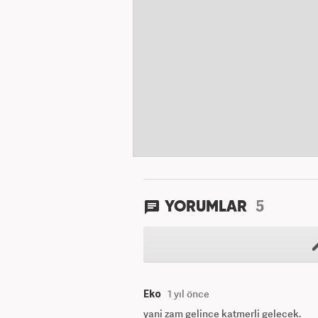
5
YORUMLAR
Eko
1 yıl önce
yani zam gelince katmerli gelecek.