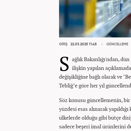
GİRİŞ
22.03.2025 11:45
GÜNCELLEME
S
ağlık Bakanlığı'ndan, dü
ilişkin yapılan açıklamada
değişikliğine bağlı olarak ve "
Tebliğ"e göre her yıl güncellendi
Söz konusu güncellemenin, bir ö
yüzdesi esas alınarak yapıldığı
ülkelerde olduğu gibi bütçe dis
sadece beşeri imal ürünlerini değ