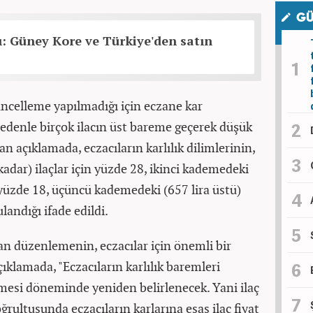
GÜ
: Güney Kore ve Türkiye'den satın
ncelleme yapılmadığı için eczane kar
nedenle birçok ilacın üst bareme geçerek düşük
ılan açıklamada, eczacıların karlılık dilimlerinin,
kadar) ilaçlar için yüzde 28, ikinci kademedeki
n yüzde 18, üçüncü kademedeki (657 lira üstü)
landığı ifade edildi.
n düzenlemenin, eczacılar için önemli bir
çıklamada, "Eczacıların karlılık baremleri
mesi döneminde yeniden belirlenecek. Yani ilaç
ğrultusunda eczacıların karlarına esas ilaç fiyat