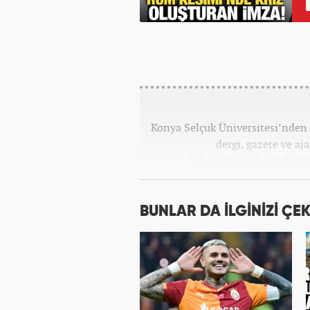
Konya Selçuk Üniversitesi’nden 2
dergi, gazete ve aj
haberciliğine başladı. P
Haber7.com’da 
BUNLAR DA İLGİNİZİ ÇEK