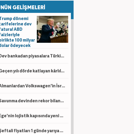
NÜN GELİŞMELERİ
Trump dönemi
tarifelerine dev
fatura! ABD
faizleriyle
birlikte 100 milyar
dolar ödeyecek
Dev bankadan piyasalara Türkiye mesajı: Yıl sonu faiz indirimi ve tahvil hamlesi gündemde
Geçen yılı dörde katlayan kârlılık! Tüpraş 6 ayda 49,8 milyar TL kâr açıkladı
Almanlardan Volkswagen'in İsrailli Rafael ile üretim planına tepki
Savunma devinden rekor bilanço! 6 aylık net kâr 14,4 milyar lirayı aştı
Ege'nin lojistik kapısında yeni dönem: İzmir Limanı modernizasyonla devleşecek
Şeftali fiyatları 1 günde yarıya düştü