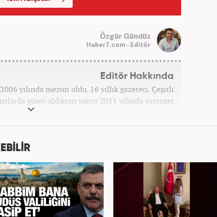
Özgür Gündüz
Haber7.com - Editör
Editör Hakkında
006 yılında mezun oldu. 16 yıllık gazeteci. Çeşitli
anslarda görev aldıktan sonra 2011 yılında internet
ek çok haber ve röportaja imza attı. Meslek hayatına
7 yıldır ekonomi editörü olarak devam etmektedir.
EBİLİR