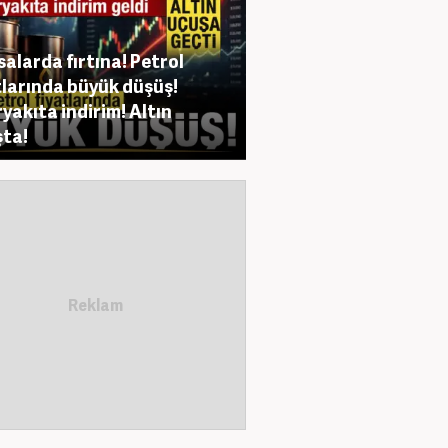
salarda fırtına! Petrol
tlarında büyük düşüş!
yakıta indirim! Altın
ta!