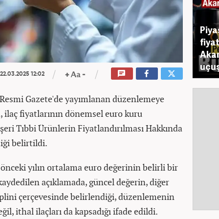
Piya
fiya
Akar
uçuş
22.03.2025 12:02
n Resmi Gazete'de yayımlanan düzenlemeye
, ilaç fiyatlarının dönemsel euro kuru
Beşeri Tıbbi Ürünlerin Fiyatlandırılması Hakkında
ği belirtildi.
nceki yılın ortalama euro değerinin belirli bir
 kaydedilen açıklamada, güncel değerin, diğer
iplini çerçevesinde belirlendiği, düzenlemenin
il, ithal ilaçları da kapsadığı ifade edildi.