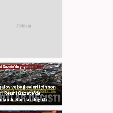
alov ve bağ evleri için son
r! Resmi Gazete'de
mlandı! Şartlar değişti