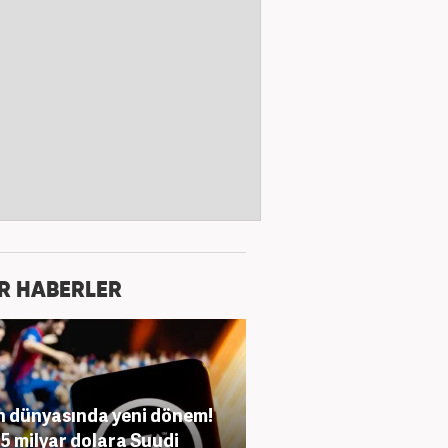
R HABERLER
 dünyasında yeni dönem!
55 milyar dolara Suudi