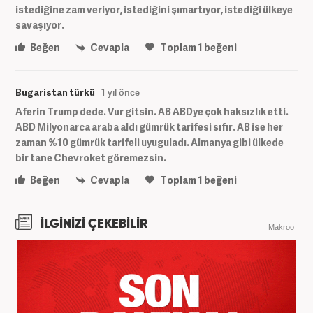
istediğine zam veriyor, istediğini şımartıyor, istediği ülkeye
savaşıyor.
Beğen
Cevapla
Toplam
1
beğeni
Bugaristan türkü
1 yıl önce
Aferin Trump dede. Vur gitsin. AB ABDye çok haksızlık etti.
ABD Milyonarca araba aldı gümrük tarifesi sıfır. AB ise her
zaman %10 gümrük tarifeli uyuguladı. Almanya gibi ülkede
bir tane Chevroket göremezsin.
Beğen
Cevapla
Toplam
1
beğeni
İLGİNİZİ ÇEKEBİLİR
Makroo