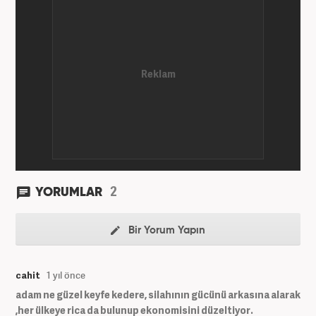
7 yıldır ekonomi editörü olarak devam etmektedir.
2
YORUMLAR
Bir Yorum Yapın
cahit
1 yıl önce
adam ne güzel keyfe kedere, silahının gücünü arkasına alarak
,her ülkeye rica da bulunup ekonomisini düzeltiyor.