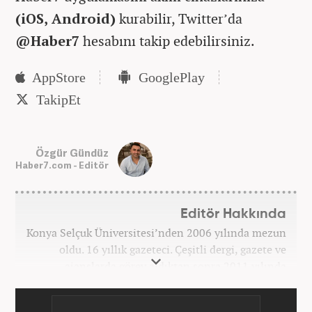
(iOS, Android)
kurabilir, Twitter’da
@Haber7
hesabını takip edebilirsiniz.
App Store
Google Play
Takip Et
Özgür Gündüz
Haber7.com - Editör
Editör Hakkında
Konya Selçuk Üniversitesi’nden 2006 yılında mezun
oldu. 16 yıllık gazeteci. Çeşitli dergi, gazete ve
ajanslarda görev aldıktan sonra 2011 yılında
internet haberciliğine başladı. Pek çok haber ve
röportaja imza attı. Meslek hayatına Haber7.com’da