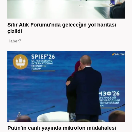
Sıfır Atık Forumu'nda geleceğin yol haritası
çizildi
Haber7
Putin'in canlı yayında mikrofon müdahalesi