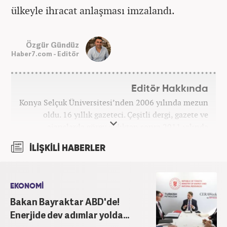
ülkeyle ihracat anlaşması imzalandı.
Özgür Gündüz
Haber7.com - Editör
Editör Hakkında
Konya Selçuk Üniversitesi’nden 2006 yılında mezun
oldu. 16 yıllık gazeteci. Çeşitli dergi, gazete ve
ajanslarda görev aldıktan sonra 2011 yılında
internet haberciliğine başladı. Pek çok haber ve
İLİŞKİLİ HABERLER
röportaja imza attı. Meslek hayatına Haber7.com’da
7 yıldır ekonomi editörü olarak devam etmektedir.
EKONOMİ
Bakan Bayraktar ABD'de!
Enerjide dev adımlar yolda...