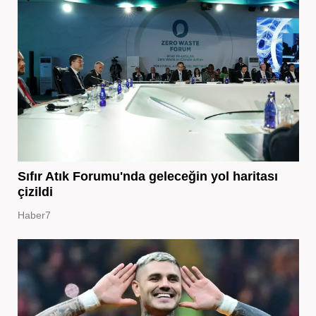
Sıfır Atık Forumu'nda geleceğin yol haritası
çizildi
Haber7