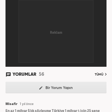
mezun olmasının hemen ardından vatani görevini
tamamlayarak iş hayatına giriş yaptı. 2015 yılında
yeniakit.com.tr'de internet editörlüğü görevine
başladı. Burada 7 yıl süren görevinin ardından 2022
yılında Haber7.com'da özel haber editörü olarak
göreve başladı ve çalışmalarına devam ediyor.
56
YORUMLAR
TÜMÜ
Bir Yorum Yapın
Misafir
1 yıl önce
En az 1 milyar $ lık sözleşme Türkiye 1 milyar ₺ için 25 sene