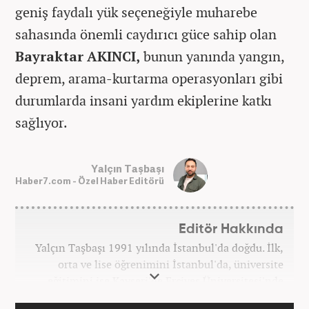
geniş faydalı yük seçeneğiyle muharebe
sahasında önemli caydırıcı güce sahip olan
Bayraktar AKINCI,
bunun yanında yangın,
deprem, arama-kurtarma operasyonları gibi
durumlarda insani yardım ekiplerine katkı
sağlıyor.
Yalçın Taşbaşı
Haber7.com - Özel Haber Editörü
Editör Hakkında
Yalçın Taşbaşı 1991 yılında İstanbul'da doğdu. İlk,
orta ve lise öğrenimini İstanbul'da, üniversite
eğitimini ise Kayseri'de Erciyes Üniversitesi'nde
tamamladı. 2014 yılında gazetecilik bölümünden