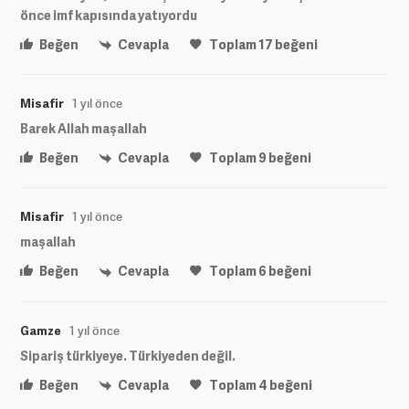
önce imf kapısında yatıyordu
Beğen
Cevapla
Toplam
17
beğeni
Misafir
1 yıl önce
Barek Allah maşallah
Beğen
Cevapla
Toplam
9
beğeni
Misafir
1 yıl önce
maşallah
Beğen
Cevapla
Toplam
6
beğeni
Gamze
1 yıl önce
Sipariş türkiyeye. Türkiyeden değil.
Beğen
Cevapla
Toplam
4
beğeni