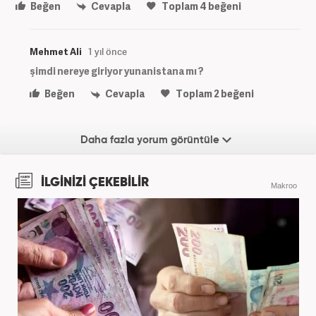
Beğen
Cevapla
Toplam
4
beğeni
Mehmet Ali
1 yıl önce
şimdi nereye giriyor yunanistana mı ?
Beğen
Cevapla
Toplam
2
beğeni
Daha fazla yorum görüntüle
İLGİNİZİ ÇEKEBİLİR
Makroo