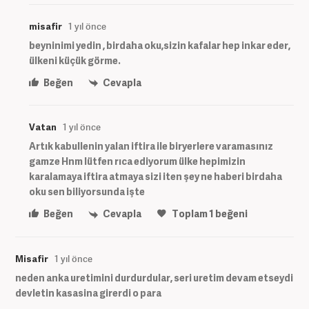
misafir
1 yıl önce
beyninimi yedin , birdaha oku,sizin kafalar hep inkar eder,
ülkeni küçük görme.
Beğen
Cevapla
Vatan
1 yıl önce
Artık kabullenin yalan iftira ile biryerlere varamasınız
gamze Hnm lütfen rıca ediyorum ülke hepimizin
karalamaya iftira atmaya sizi iten şey ne haberi birdaha
oku sen biliyorsunda işte
Beğen
Cevapla
Toplam
1
beğeni
Misafir
1 yıl önce
neden anka uretimini durdurdular, seri uretim devam etseydi
devletin kasasina girerdi o para