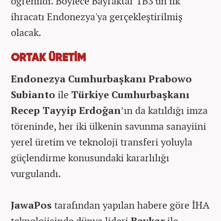
öğrenildi. Böylece Bayraktar TB3'ün ilk
ihracatı Endonezya'ya gerçekleştirilmiş
olacak.
ORTAK ÜRETİM
Endonezya Cumhurbaşkanı Prabowo
Subianto
ile
Türkiye Cumhurbaşkanı
Recep Tayyip Erdoğan
’ın da katıldığı imza
töreninde, her iki ülkenin savunma sanayiini
yerel üretim ve teknoloji transferi yoluyla
güçlendirme konusundaki kararlılığı
vurgulandı.
JawaPos
tarafından yapılan habere göre İHA
teknolojisinde dünya lideri
Baykar
ile