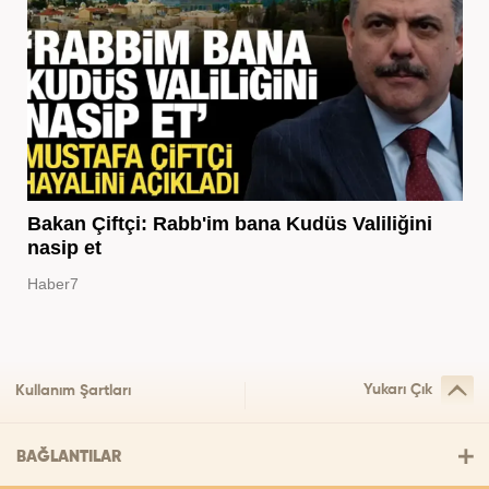
Bakan Çiftçi: Rabb'im bana Kudüs Valiliğini
nasip et
Haber7
Yukarı Çık
Kullanım Şartları
BAĞLANTILAR