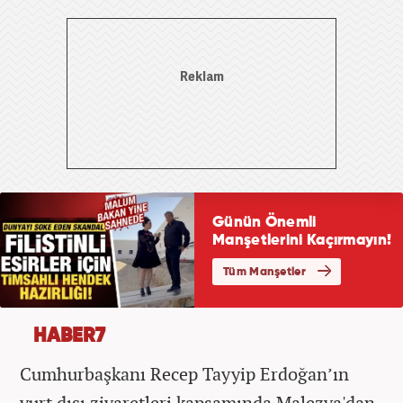
HABER7
Cumhurbaşkanı Recep Tayyip Erdoğan’ın
yurt dışı ziyaretleri kapsamında Malezya'dan