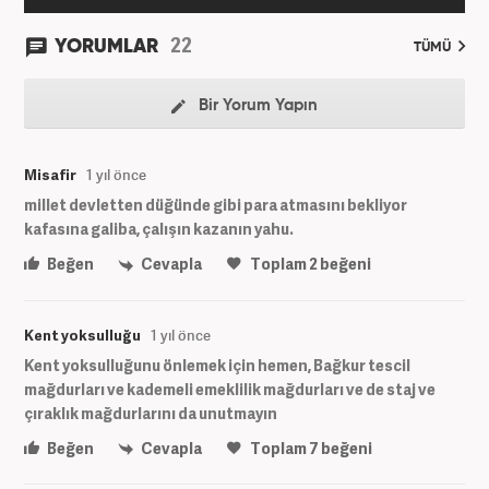
22
YORUMLAR
TÜMÜ
Bir Yorum Yapın
Misafir
1 yıl önce
millet devletten düğünde gibi para atmasını bekliyor
kafasına galiba, çalışın kazanın yahu.
Beğen
Cevapla
Toplam
2
beğeni
Kent yoksulluğu
1 yıl önce
Kent yoksulluğunu önlemek için hemen, Bağkur tescil
mağdurları ve kademeli emeklilik mağdurları ve de staj ve
çıraklık mağdurlarını da unutmayın
Beğen
Cevapla
Toplam
7
beğeni