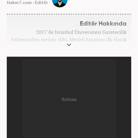
Haber7.com - Editör
Editör Hakkında
2017'de İstanbul Üniversitesi Gazetecilik
bölümünden mezun oldu. Meslek hayatına ilk olarak
Genç Dergi'de başladı. Daha sonra Sadece
haber.com'da internet haberciliğine başladı. 2019
yılında Haber7.com ailesine dahil olan Koçin,
''Ekonomi ve Otomobil Editörü'' olarak meslek
hayatına devam etmektedir.