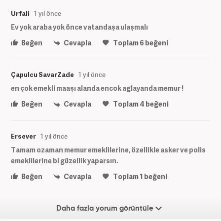
Urfali
1 yıl önce
Ev yok araba yok önce vatandaşa ulaşmalı
Beğen
Cevapla
Toplam
6
beğeni
Çapulcu SavarZade
1 yıl önce
en çok emekli maaşı alanda encok aglayanda memur !
Beğen
Cevapla
Toplam
4
beğeni
Ersever
1 yıl önce
Tamam ozaman memur emeklilerine, özellikle asker ve polis
emeklilerine bi güzellik yaparsın.
Beğen
Cevapla
Toplam
1
beğeni
Daha fazla yorum görüntüle