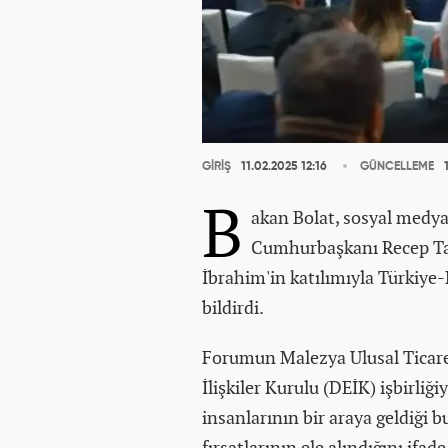
GİRİŞ
11.02.2025 12:16
GÜNCELLEME
1
B
akan Bolat, sosyal medya
Cumhurbaşkanı Recep Ta
İbrahim'in katılımıyla Türkiye
bildirdi.
Forumun Malezya Ulusal Ticare
İlişkiler Kurulu (DEİK) işbirliğ
insanlarının bir araya geldiği bu
fırsatlarının ele alındığını ifade 