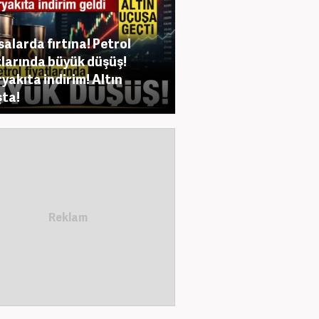
salarda fırtına! Petrol
tlarında büyük düşüş!
yakıta indirim! Altın
ta!