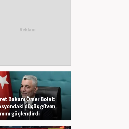
ret Bakanı Ömer Bolat:
asyondaki düşüş güven
mını güçlendirdi