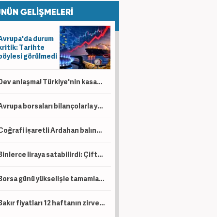
NÜN GELİŞMELERİ
Avrupa'da durum
kritik: Tarihte
böylesi görülmedi
Dev anlaşma! Türkiye'nin kasasına servet akacak! Bir ülkeden daha petrol sürprizi
Avrupa borsaları bilançolarla yükseldi! İngiltere negatif ayrıştı
Coğrafi işaretli Ardahan balında hasat başladı!
Binlerce liraya satabilirdi: Çiftçi ürünlerini ücretsiz dağıttı!
Borsa günü yükselişle tamamladı! En çok kazandıran belli oldu
Bakır fiyatları 12 haftanın zirvesinde!