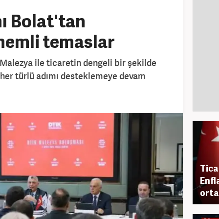
ı Bolat'tan
nemli temaslar
alezya ile ticaretin dengeli bir şekilde
ek her türlü adımı desteklemeye devam
Tica
Enfl
orta