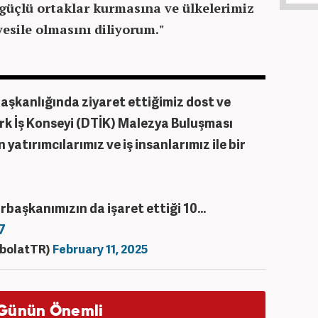
 güçlü ortaklar kurmasına ve ülkelerimiz
vesile olmasını diliyorum."
şkanlığında ziyaret ettiğimiz dost ve
k İş Konseyi (DTİK) Malezya Buluşması
yatırımcılarımız ve iş insanlarımız ile bir
aşkanımızın da işaret ettiği 10…
7
rbolatTR)
February 11, 2025