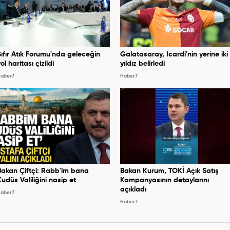
Sıfır Atık Forumu'nda geleceğin
Galatasaray, Icardi'nin yerine iki
ol haritası çizildi
yıldız belirledi
aber7
Haber7
Bakan Çiftçi: Rabb'im bana
Bakan Kurum, TOKİ Açık Satış
Kudüs Valiliğini nasip et
Kampanyasının detaylarını
açıkladı
aber7
Haber7