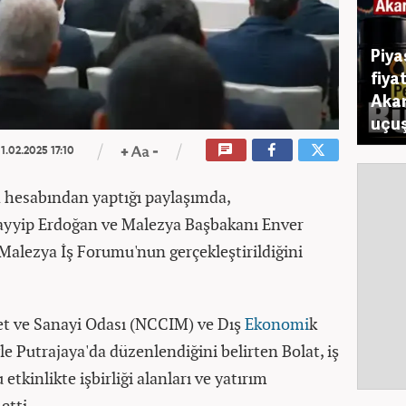
Piya
fiya
Akar
uçuş
1.02.2025 17:10
 hesabından yaptığı paylaşımda,
yyip Erdoğan ve Malezya Başbakanı Enver
-Malezya İş Forumu'nun gerçekleştirildiğini
t ve Sanayi Odası (NCCIM) ve Dış
Ekonomi
k
iyle Putrajaya'da düzenlendiğini belirten Bolat, iş
 etkinlikte işbirliği alanları ve yatırım
etti.