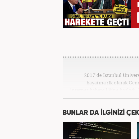
2017'de İstanbul Üniver
hayatına ilk olarak Gen
internet haberciliğine başladı.
''Ekonomi ve Otomobil E
BUNLAR DA İLGİNİZİ ÇEK