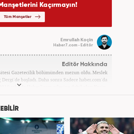
Emrullah Koçin
Haber7.com - Editör
Editör Hakkında
sitesi Gazetecilik bölümünden mezun oldu. Meslek
ç Dergi'de başladı. Daha sonra Sadece haber.com'da
 2019 yılında Haber7.com ailesine dahil olan Koçin,
ditörü'' olarak meslek hayatına devam etmektedir.
EBİLİR