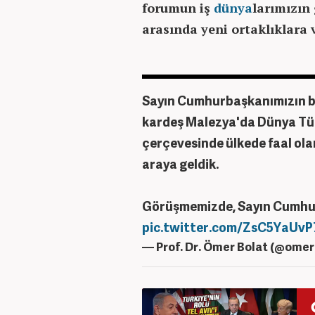
forumun iş
dünya
larımızın
arasında yeni ortaklıklara 
Sayın Cumhurbaşkanımızın ba
kardeş Malezya'da Dünya Tür
çerçevesinde ülkede faal olan 
araya geldik.
Görüşmemizde, Sayın Cumhurb
pic.twitter.com/ZsC5YaUvP
— Prof. Dr. Ömer Bolat (@ome