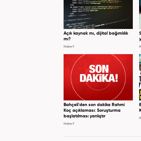
Açık kaynak mı, dijital bağımlılık
mı?
y
Haber7
H
Bahçeli'den son dakika Rahmi
Koç açıklaması: Soruşturma
başlatılması yanlıştır
H
Haber7