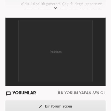
oldu. 16 yıllık gazeteci. Çeşitli dergi, gazete ve
ajanslarda görev aldıktan sonra 2011 yılında
internet haberciliğine başladı. Pek çok haber ve
röportaja imza attı. Meslek hayatına Haber7.com’da
7 yıldır ekonomi editörü olarak devam etmektedir.
YORUMLAR
İLK YORUM YAPAN SEN OL
Bir Yorum Yapın