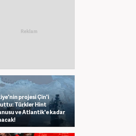
iye'nin projesi Çin'i
uttu: Türkler Hint
nusu ve Atlantik'e kadar
nacak!