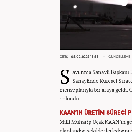
GİRİŞ
05.02.2025 15:55
GÜNCELLEME
S
avunma Sanayii Başkanı P
Sanayiinde Küresel Strat
mensuplarıyla bir araya geldi.
bulundu.
KAAN’IN ÜRETİM SÜRECİ P
Milli Muharip Uçak KAAN’ın ge
planlandığı şekilde ilerlediğini 