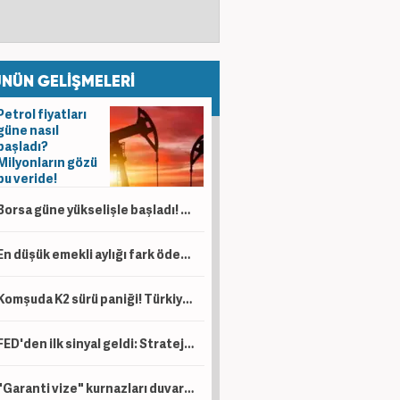
NÜN GELİŞMELERİ
Petrol fiyatları
güne nasıl
başladı?
Milyonların gözü
bu veride!
Borsa güne yükselişle başladı! Gözler 14 bin puanda
En düşük emekli aylığı fark ödemeleri hesaplara yatırıldı
Komşuda K2 sürü paniği! Türkiye'nin yeni kozu: 'Diğerlerinden çok daha farklı bir silah!'
FED'den ilk sinyal geldi: Stratejiyi değiştiriyorlar!
"Garanti vize" kurnazları duvara çarptı: Bakanlık devrede!