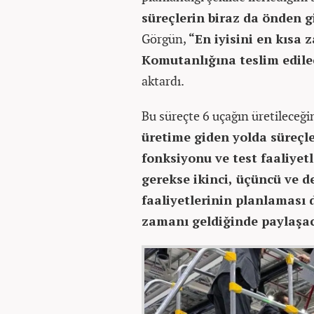
süreçlerin biraz da önden g
Görgün,
“En iyisini en kısa
Komutanlığına teslim edilec
aktardı.
Bu süreçte 6 uçağın üretileceğ
üretime giden yolda süreçle
fonksiyonu ve test faaliyetle
gerekse ikinci, üçüncü ve 
faaliyetlerinin planlaması d
zamanı geldiğinde paylaşa