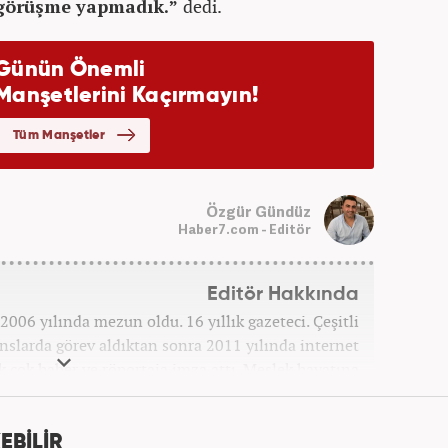
r görüşme yapmadık.”
dedi.
Özgür Gündüz
Haber7.com - Editör
Editör Hakkında
006 yılında mezun oldu. 16 yıllık gazeteci. Çeşitli
anslarda görev aldıktan sonra 2011 yılında internet
ek çok haber ve röportaja imza attı. Meslek hayatına
7 yıldır ekonomi editörü olarak devam etmektedir.
EBİLİR