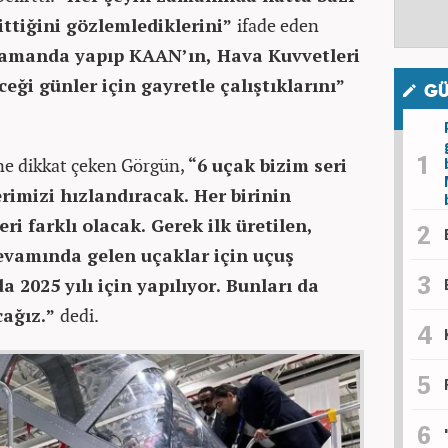
ittiğini gözlemlediklerini”
ifade eden
 zamanda yapıp KAAN’ın, Hava Kuvvetleri
eği günler için gayretle çalıştıklarını”
GÜ
ine dikkat çeken Görgün,
“6 uçak bizim seri
rimizi hızlandıracak. Her birinin
ri farklı olacak. Gerek ilk üretilen,
devamında gelen uçaklar için uçuş
a 2025 yılı için yapılıyor. Bunları da
cağız.”
dedi.