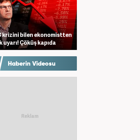
 krizini bilen ekonomistten
ik uyarı! Çöküş kapıda
Haberin Videosu