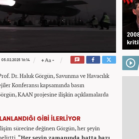
2008
krit
05.02.2025 16:14
rof. Dr. Haluk Görgün, Savunma ve Havacılık
ejiler Konferansı kapsamında basın
 Görgün, KAAN projesine ilişkin açıklamalarda
LANLANDIĞI GİBİ İLERLİYOR
lişim sürecine değinen Görgün, her şeyin
belirtti.
“Her şeyin zamanında hatta bazı