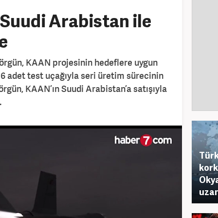
 Suudi Arabistan ile
e
örgün, KAAN projesinin hedeflere uygun
. 6 adet test uçağıyla seri üretim sürecinin
rgün, KAAN’ın Suudi Arabistan’a satışıyla
.
Türk
kork
Okya
uza