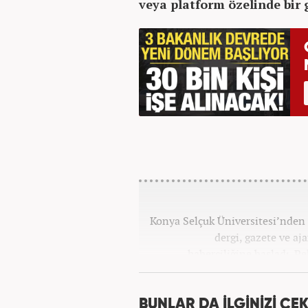
veya platform özelinde bi
Konya Selçuk Üniversitesi’nden 2
dergi, gazete ve aj
haberciliğine başladı. P
Haber7.com’da 
BUNLAR DA İLGİNİZİ ÇEK