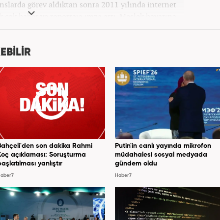
anslarda görev aldıktan sonra 2011 yılında internet
ek çok haber ve röportaja imza attı. Meslek hayatına
7 yıldır ekonomi editörü olarak devam etmektedir.
EBİLİR
Bahçeli'den son dakika Rahmi
Putin'in canlı yayında mikrofon
Koç açıklaması: Soruşturma
müdahalesi sosyal medyada
başlatılması yanlıştır
gündem oldu
aber7
Haber7