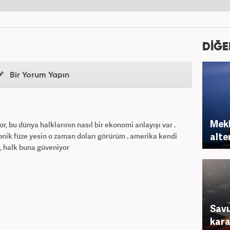
DİĞE
Bir Yorum Yapın
Mek
r, bu dünya halklarının nasıl bir ekonomi anlayışı var .
alter
onik füze yesin o zaman doları görürüm . amerika kendi
, halk buna güveniyor
Savu
karar