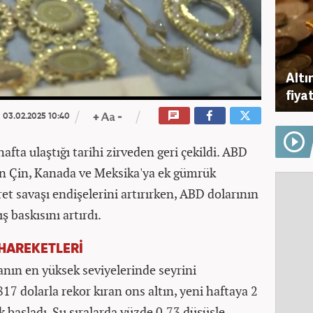
Altı
fiyat
03.02.2025 10:40
 hafta ulaştığı tarihi zirveden geri çekildi. ABD
n Çin, Kanada ve Meksika'ya ek gümrük
aret savaşı endişelerini artırırken, ABD dolarının
 baskısını artırdı.
 HAREKETLERİ
anın en yüksek seviyelerinde seyrini
7 dolarla rekor kıran ons altın, yeni haftaya 2
k başladı. Şu sıralarda yüzde 0,73 düşüşle