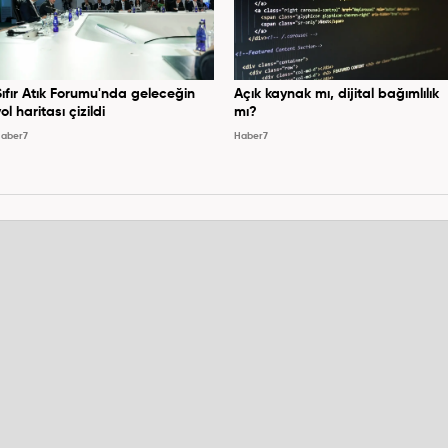
Sıfır Atık Forumu'nda geleceğin
Açık kaynak mı, dijital bağımlılık
ol haritası çizildi
mı?
aber7
Haber7