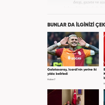
dergi, gazete ve aj
haberciliğine başladı. P
Haber7.com’da 
BUNLAR DA İLGİNİZİ ÇEK
Galatasaray, Icardi'nin yerine iki
yıldız belirledi
Haber7
H