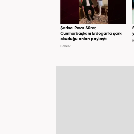
Şarkıcı Pınar Sürer,
Cumhurbaşkanı Erdoğan'a şarkı
y
okuduğu anları paylaştı
H
Haber7