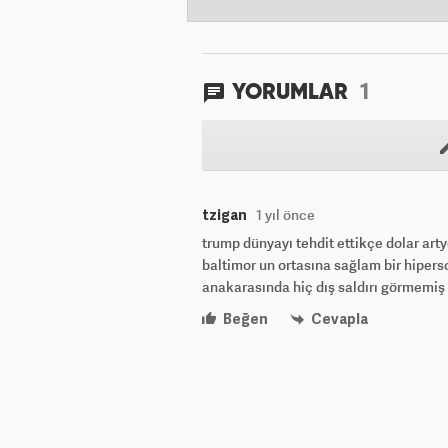
1
YORUMLAR
tzigan
1 yıl önce
trump dünyayı tehdit ettikçe dolar artyo
baltimor un ortasına sağlam bir hipers
anakarasında hiç dış saldırı görmemiş 
Beğen
Cevapla