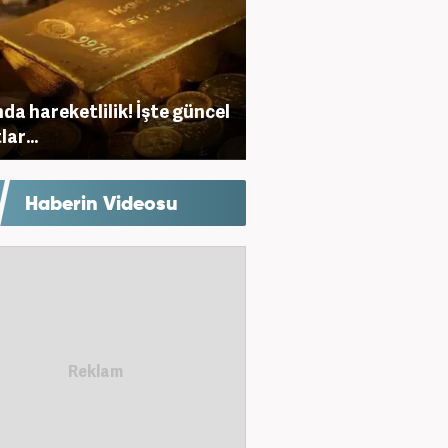
nda hareketlilik! İşte güncel
lar...
Haberin Videosu