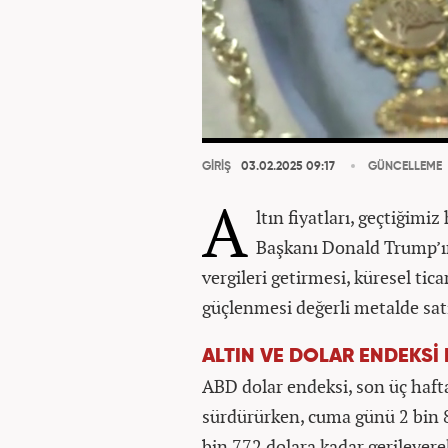
GİRİŞ
03.02.2025 09:17
GÜNCELLEME
A
ltın fiyatları, geçtiğimiz
Başkanı Donald Trump’ı
vergileri getirmesi, küresel tic
güçlenmesi değerli metalde satış
ALTIN VE DOLAR ENDEKSİ
ABD dolar endeksi, son üç haft
sürdürürken, cuma günü 2 bin 81
bin 772 dolara kadar gerileyere