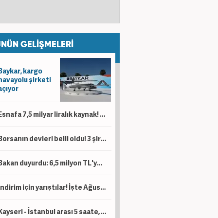
NÜN GELİŞMELERİ
Baykar, kargo
havayolu şirketi
açıyor
Esnafa 7,5 milyar liralık kaynak! 'Kesintisiz bir şekilde desteklemeye devam'
Borsanın devleri belli oldu! 3 şirketin piyasa değeri 1 trilyon lirayı aştı
Bakan duyurdu: 6,5 milyon TL'ye kadar destek sağlanacak!
İndirim için yarıştılar! İşte Ağustos ayı kampanyalı sıfır otomobil fiyatları!
Kayseri - İstanbul arası 5 saate, Kayseri - Ankara arası da 1 saat 45 dakikaya düşecek!