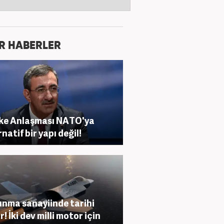
R HABERLER
ke Anlaşması NATO'ya
natif bir yapı değil!
nma sanayiinde tarihi
! İki dev milli motor için