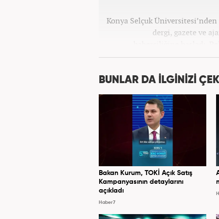
Konya Selçuk Üniversitesi’nden 2
dergi, gazete ve aj
haberciliğine başladı. P
Haber7.com’da 
BUNLAR DA İLGİNİZİ ÇEK
Bakan Kurum, TOKİ Açık Satış
Kampanyasının detaylarını
açıkladı
H
Haber7