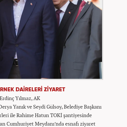
ÖRNEK DAİRELERİ ZİYARET
Erdinç Yılmaz, AK
 Derya Yanık ve Seydi Gülsoy, Belediye Başkanı
leri ile Rahime Hatun TOKİ şantiyesinde
an Cumhuriyet Meydanı’nda esnafı ziyaret