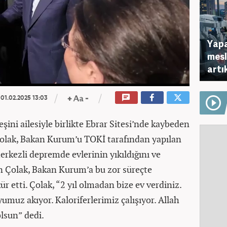
Yapa
mesl
artı
01.02.2025 13:03
eşini ailesiyle birlikte Ebrar Sitesi’nde kaybeden
olak, Bakan Kurum’u TOKİ tarafından yapılan
merkezli depremde evlerinin yıkıldığını ve
an Çolak, Bakan Kurum’a bu zor süreçte
ür etti. Çolak, “2 yıl olmadan bize ev verdiniz.
yumuz akıyor. Kaloriferlerimiz çalışıyor. Allah
lsun” dedi.