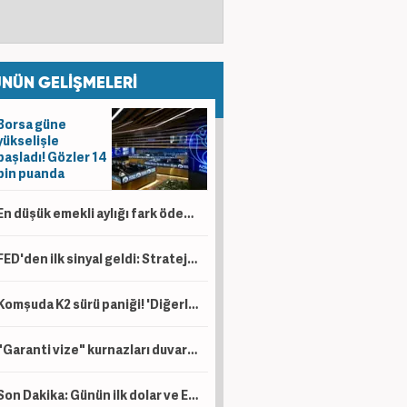
NÜN GELİŞMELERİ
Borsa güne
yükselişle
başladı! Gözler 14
bin puanda
En düşük emekli aylığı fark ödemeleri hesaplara yatırıldı
FED'den ilk sinyal geldi: Stratejiyi değiştiriyorlar!
Komşuda K2 sürü paniği! 'Diğerlerinden çok daha farklı bir silah!'
"Garanti vize" kurnazları duvara çarptı: Bakanlık devrede!
Son Dakika: Günün ilk dolar ve Euro verisi geldi...