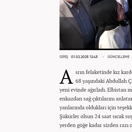
GİRİŞ
01.02.2025 12:45
GÜNCELLEME
A
srın felaketinde kız kard
68 yaşındaki Abdullah Ç
yeni evinde ağırladı. Elbistan 
enkazdan sağ çıktılarını anlat
yanlarında oldukları için teşekk
Şükürler olsun 24 saat sıcak su
yerden göğe kadar sizden razı o