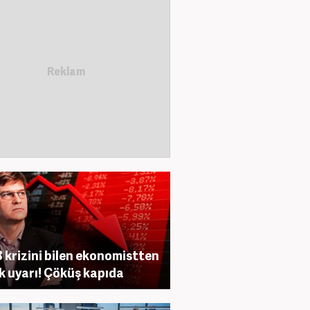
 krizini bilen ekonomistten
ik uyarı! Çöküş kapıda