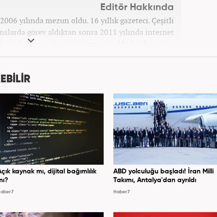
Editör Hakkında
006 yılında mezun oldu. 16 yıllık gazeteci. Çeşitli
anslarda görev aldıktan sonra 2011 yılında internet
ek çok haber ve röportaja imza attı. Meslek hayatına
7 yıldır ekonomi editörü olarak devam etmektedir.
EBİLİR
Açık kaynak mı, dijital bağımlılık
ABD yolculuğu başladı! İran Milli
mı?
Takımı, Antalya'dan ayrıldı
aber7
Haber7