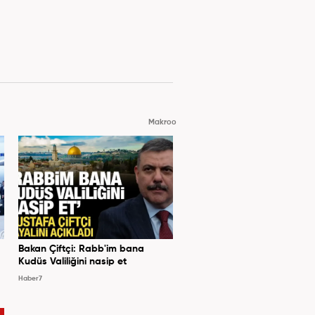
Makroo
Bakan Çiftçi: Rabb'im bana
Kudüs Valiliğini nasip et
Haber7