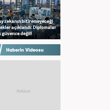
y zekanın bitiremeyeceği
ekler açıklandı: Diplomalar
k güvence değil!
Haberin Videosu