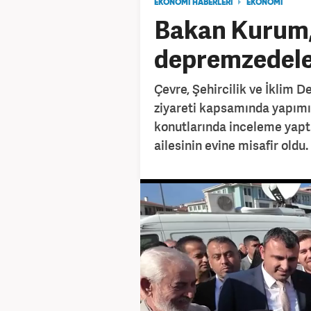
EKONOMİ HABERLERİ
EKONOMİ
Bakan Kurum,
depremzedele
Çevre, Şehircilik ve İklim 
ziyareti kapsamında yapım
konutlarında inceleme yaptı
ailesinin evine misafir oldu.