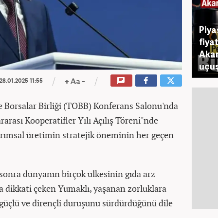
Piya
fiya
Akar
uçuş
28.01.2025 11:55
e Borsalar Birliği (TOBB) Konferans Salonu'nda
arası Kooperatifler Yılı Açılış Töreni"nde
arımsal üretimin stratejik öneminin her geçen
onra dünyanın birçok ülkesinin gıda arz
na dikkati çeken Yumaklı, yaşanan zorluklara
güçlü ve dirençli duruşunu sürdürdüğünü dile