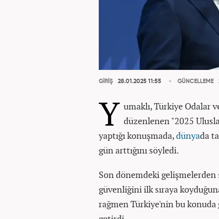
GİRİŞ
28.01.2025 11:55
GÜNCELLEME
Y
umaklı, Türkiye Odalar v
düzenlenen "2025 Uluslar
yaptığı konuşmada,
dünya
da t
gün arttığını söyledi.
Son dönemdeki gelişmelerden s
güvenliğini ilk sıraya koyduğu
rağmen Türkiye'nin bu konuda 
getirdi.