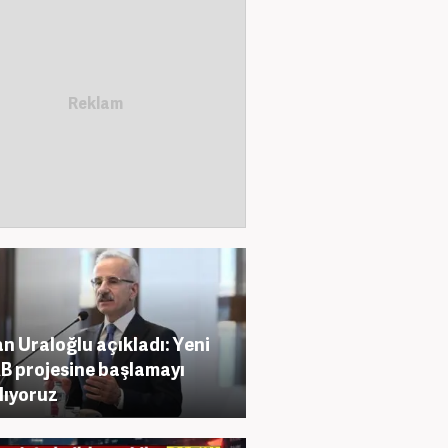
n Uraloğlu açıkladı: Yeni
AB projesine başlamayı
lıyoruz