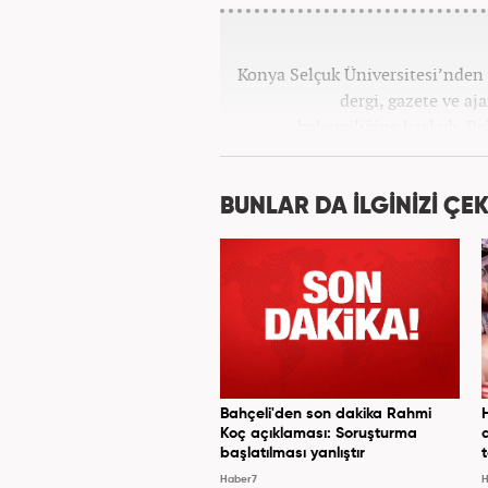
Konya Selçuk Üniversitesi’nden 2
dergi, gazete ve aj
haberciliğine başladı. P
Haber7.com’da 
BUNLAR DA İLGİNİZİ ÇEK
Bahçeli'den son dakika Rahmi
Koç açıklaması: Soruşturma
başlatılması yanlıştır
Haber7
H