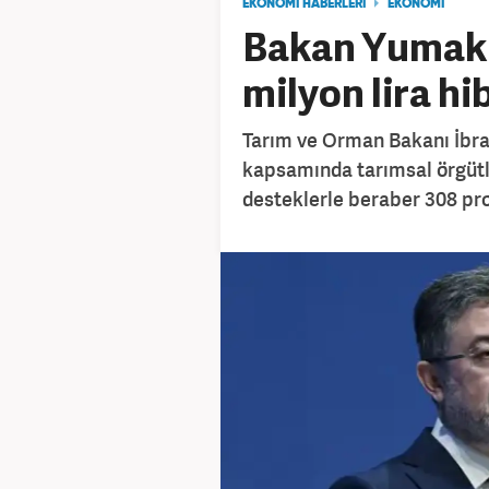
EKONOMİ HABERLERİ
EKONOMİ
Bakan Yumaklı
milyon lira hi
Tarım ve Orman Bakanı İbra
kapsamında tarımsal örgütle
desteklerle beraber 308 pro