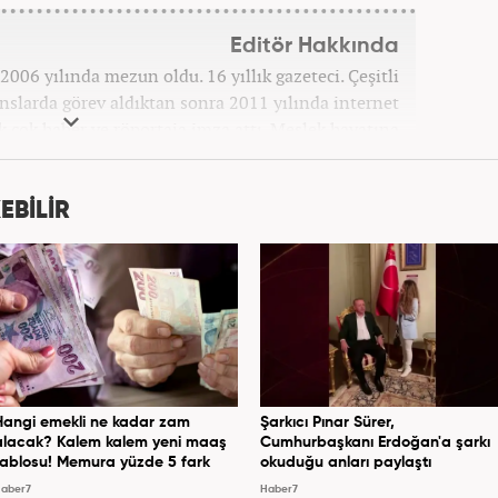
Editör Hakkında
006 yılında mezun oldu. 16 yıllık gazeteci. Çeşitli
anslarda görev aldıktan sonra 2011 yılında internet
ek çok haber ve röportaja imza attı. Meslek hayatına
7 yıldır ekonomi editörü olarak devam etmektedir.
EBİLİR
Hangi emekli ne kadar zam
Şarkıcı Pınar Sürer,
alacak? Kalem kalem yeni maaş
Cumhurbaşkanı Erdoğan'a şarkı
tablosu! Memura yüzde 5 fark
okuduğu anları paylaştı
aber7
Haber7