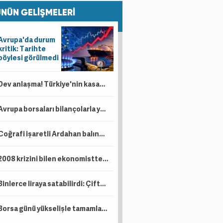
NÜN GELİŞMELERİ
Avrupa'da durum
kritik: Tarihte
böylesi görülmedi
Dev anlaşma! Türkiye'nin kasasına servet akacak! Bir ülkeden daha petrol sürprizi
Avrupa borsaları bilançolarla yükseldi! İngiltere negatif ayrıştı
Coğrafi işaretli Ardahan balında hasat başladı!
2008 krizini bilen ekonomistten kritik uyarı! Çöküş kapıda
Binlerce liraya satabilirdi: Çiftçi ürünlerini ücretsiz dağıttı!
Borsa günü yükselişle tamamladı! En çok kazandıran belli oldu