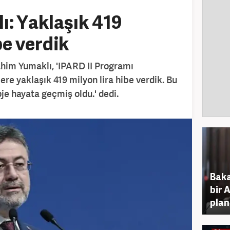
: Yaklaşık 419
be verdik
him Yumaklı, 'IPARD II Programı
re yaklaşık 419 milyon lira hibe verdik. Bu
je hayata geçmiş oldu.' dedi.
Baka
bir 
plan