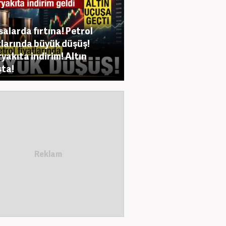
salarda fırtına! Petrol
tlarında büyük düşüş!
yakıta indirim! Altın
ta!