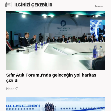
İLGİNİZİ ÇEKEBİLİR
Makroo
Sıfır Atık Forumu'nda geleceğin yol haritası
çizildi
Haber7