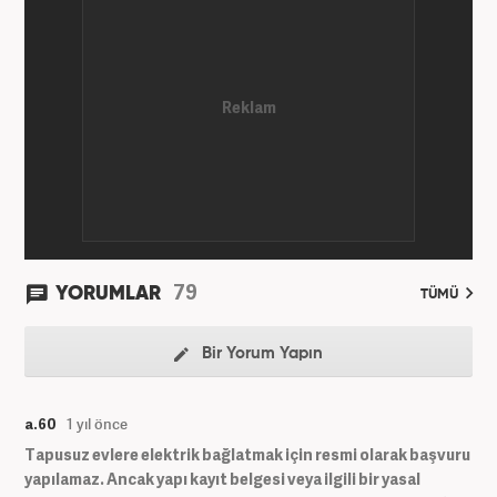
hayatına devam etmektedir.
79
YORUMLAR
TÜMÜ
Bir Yorum Yapın
a.60
1 yıl önce
Tapusuz evlere elektrik bağlatmak için resmi olarak başvuru
yapılamaz. Ancak yapı kayıt belgesi veya ilgili bir yasal