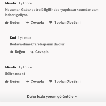
Misafir
1 yıl önce
Ne zaman Gabar petrolü ilgili haber yapılsa arkasından zam
haberi geliyor.
Beğen
Cevapla
Toplam
3
beğeni
Kml
1 yıl önce
Bedava ekmek fare kapanın da olur
Beğen
Cevapla
Misafir
1 yıl önce
50lira mazot
Beğen
Cevapla
Toplam
3
beğeni
Daha fazla yorum görüntüle