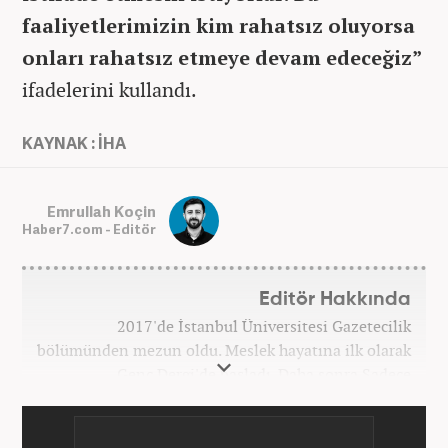
faaliyetlerimizin kim rahatsız oluyorsa
onları rahatsız etmeye devam edeceğiz”
ifadelerini kullandı.
KAYNAK : İHA
Emrullah Koçin
Haber7.com - Editör
Editör Hakkında
2017'de İstanbul Üniversitesi Gazetecilik
bölümünden mezun oldu. Meslek hayatına ilk olarak
Genç Dergi'de başladı. Daha sonra Sadece
haber.com'da internet haberciliğine başladı. 2019
yılında Haber7.com ailesine dahil olan Koçin,
''Ekonomi ve Otomobil Editörü'' olarak meslek