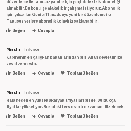
düzenleme ile tapusuz yapılar için geçici elektrik aboneliği
alınabilir.Bu konu işe alakalı bir çalışma istiyoruz.Abonelik
için çıkarılan Geçici 11.maddeye yeni bir düzenleme ile
Tapusuz yerlere abonelik kolaylığı sağlanabilir.
Beğen
Cevapla
Misafir
1 yıl önce
Kabinenin en çalışkan bakanlarından biri. Allah devletimize
zeval vermesin.
Beğen
Cevapla
Toplam
3
beğeni
Misafir
1 yıl önce
Hala neden en yüksek akaryakıt fiyatları bizde. Buldukça
fiyatlar yükseliyor. Buradaki ters orantı ne zaman düzelecek.
Beğen
Cevapla
Toplam
3
beğeni