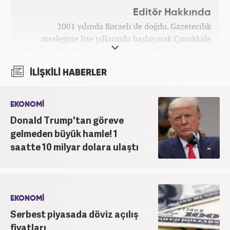
Editör Hakkında
2001 yılında Kocaeli'de doğdu. Gazetecilik
mesleğine lise yıllarında başlayarak Çanakkale
Onsekiz Mart Üniversitesi Gazetecilik bölümünden
2023 yılında mezun oldu. 7 yıllık gazetecilik
İLİŞKİLİ HABERLER
hayatında sunucu, editör, muhabir gibi birçok
görevde bulundu. Meslek hayatına Haber7.com'da
'Özel Haberler Muhabiri' olarak devam etmektedir.
EKONOMİ
Donald Trump'tan göreve
gelmeden büyük hamle! 1
saatte 10 milyar dolara ulaştı
EKONOMİ
Serbest piyasada döviz açılış
fiyatları