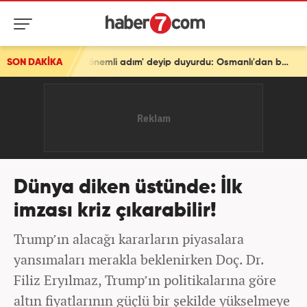
SON DAKİKA
Türkiye'den tarihi mesaj! Bakan Fidan 'En önemli adım' deyip duyurdu: Osmanlı'dan beri...
Dünya diken üstünde: İlk
imzası kriz çıkarabilir!
Trump’ın alacağı kararların piyasalara
yansımaları merakla beklenirken Doç. Dr.
Filiz Eryılmaz, Trump’ın politikalarına göre
altın fiyatlarının güçlü bir şekilde yükselmeye