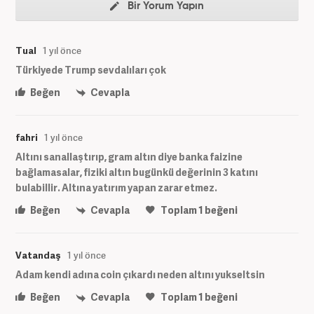
Bir Yorum Yapın
Tual
1 yıl önce
Türkiyede Trump sevdalıları çok
Beğen
Cevapla
fahri
1 yıl önce
Altını sanallaştırıp, gram altın diye banka faizine
bağlamasalar, fiziki altın bugünkü değerinin 3 katını
bulabillir. Altına yatırım yapan zarar etmez.
Beğen
Cevapla
Toplam
1
beğeni
Vatandaş
1 yıl önce
Adam kendi adına coin çıkardı neden altını yukseltsin
Beğen
Cevapla
Toplam
1
beğeni