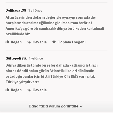
Delibasat38
1 yıl önce
Altın üzerinden doların değeriyle oynayıp sonrada dış
borçlarında azalma eğilimine gidilmesi tam terörist
Amerika'ya göre bir cambazlık dünya bu ülkeden kurtulmali
ozelliklede biz
Beğen
Cevapla
Toplam
1
beğeni
Gültepeli Bjk
1 yıl önce
Dünya diken üstünde bu sefer dahada katliamcı istilacı
olarak döndü bakın görün Atlantik ülkeleri düşünsün
ortadoğu bunlar için bittii Türkiye RTE REİS varr artık
Türkiye'yüzyılı varrr
Beğen
Cevapla
Daha fazla yorum görüntüle