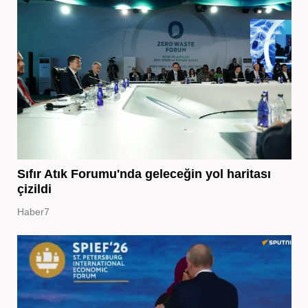
Sıfır Atık Forumu'nda geleceğin yol haritası
çizildi
Haber7