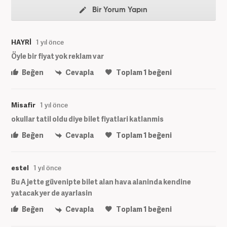
Bir Yorum Yapın
HAYRİ
1 yıl önce
Öyle bir fiyat yok reklam var
Beğen
Cevapla
Toplam
1
beğeni
Misafir
1 yıl önce
okullar tatil oldu diye bilet fiyatlari katlanmis
Beğen
Cevapla
Toplam
1
beğeni
estel
1 yıl önce
Bu A jette güvenipte bilet alan hava alaninda kendine
yatacak yer de ayarlasin
Beğen
Cevapla
Toplam
1
beğeni