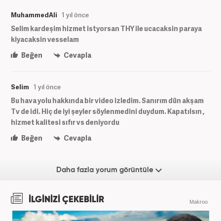
MuhammedAli
1 yıl önce
Selim kardeşim hizmet istyorsan THY ile ucacaksin paraya
kiyacaksin vesselam
Beğen
Cevapla
Selim
1 yıl önce
Bu hava yolu hakkında bir video izledim. Sanırım dün akşam
Tv de idi. Hiç de iyi şeyler söylenmedini duydum. Kapatılsın ,
hizmet kalitesi sıfır vs deniyordu
Beğen
Cevapla
Daha fazla yorum görüntüle
İLGİNİZİ ÇEKEBİLİR
Makroo