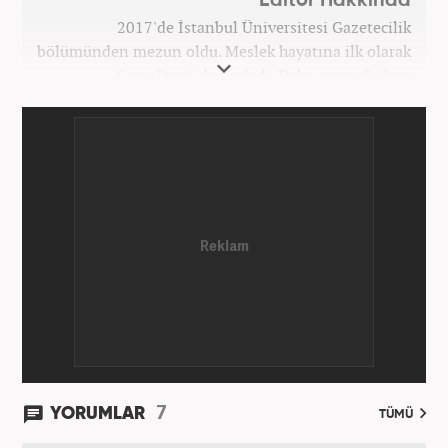
Editör Hakkında
2017'de İstanbul Üniversitesi Gazetecilik
bölümünden mezun oldu. Meslek hayatına ilk olarak
Genç Dergi'de başladı. Daha sonra Sadece
haber.com'da internet haberciliğine başladı. 2019
yılında Haber7.com ailesine dahil olan Koçin,
''Ekonomi ve Otomobil Editörü'' olarak meslek
hayatına devam etmektedir.
7
YORUMLAR
TÜMÜ