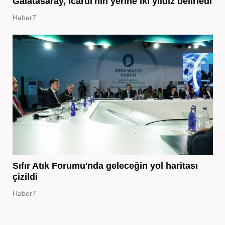
Galatasaray, Icardi'nin yerine iki yıldız belirledi
Haber7
Sıfır Atık Forumu'nda geleceğin yol haritası
çizildi
Haber7