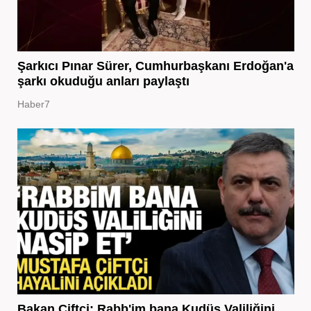
Şarkıcı Pınar Sürer, Cumhurbaşkanı Erdoğan'a
şarkı okuduğu anları paylaştı
Haber7
Bakan Çiftçi: Rabb'im bana Kudüs Valiliğini