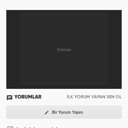
yılında lisans derecesiyle mezun oldu. 2017 yılında
Üniversite Televizyonu’nda başladığı kariyerinde 3
yıl boyunca spor spikerliği ve muhabirliği
görevlerinde bulundu. Daha sonra 2020 yılında özel
bir haber kanalında haber ve spor editörlüğü yaptı.
Ardından Turkuvaz Medya Grubu’nda editörlük
görevinde bulundu. 2024 Mayıs ayından itibaren
Kanal 7 Medya Grubu’na bağlı Haber7.com’da editör
olarak görevini sürdürmektedir.
YORUMLAR
İLK YORUM YAPAN SEN OL
Bir Yorum Yapın