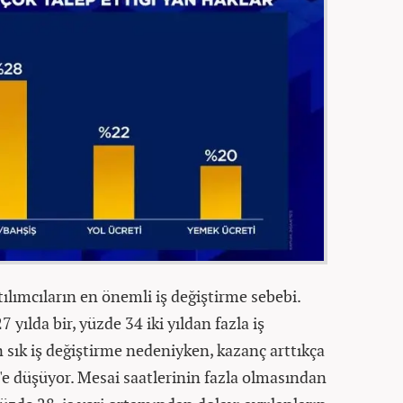
ılımcıların en önemli iş değiştirme sebebi.
yılda bir, yüzde 34 iki yıldan fazla iş
n sık iş değiştirme nedeniyken, kazanç arttıkça
e düşüyor. Mesai saatlerinin fazla olmasından