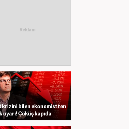
 krizini bilen ekonomistten
ik uyarı! Çöküş kapıda