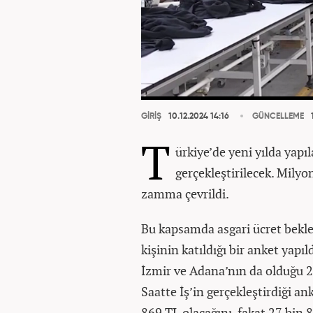
GİRİŞ
10.12.2024 14:16
GÜNCELLEME
1
T
ürkiye’de yeni yılda yapı
gerçekleştirilecek. Milyo
zamma çevrildi.
Bu kapsamda asgari ücret bekle
kişinin katıldığı bir anket yapıl
İzmir ve Adana’nın da olduğu 24
Saatte İş’in gerçekleştirdiği an
869 TL olacağını, fakat 27 bin 