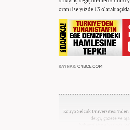
dolayı iş değiştirenlerin oranı 
oranı ise yüzde 13 olarak açıkla
KAYNAK:
CNBCE.COM
Konya Selçuk Üniversitesi’nden 2
dergi, gazete ve aj
haberciliğine başladı. P