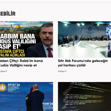
7 yıldır ekonomi editörü olarak devam etmektedir.
EBİLİR
Bakan Çiftçi: Rabb'im bana
Sıfır Atık Forumu'nda geleceğin
Kudüs Valiliğini nasip et
yol haritası çizildi
aber7
Haber7