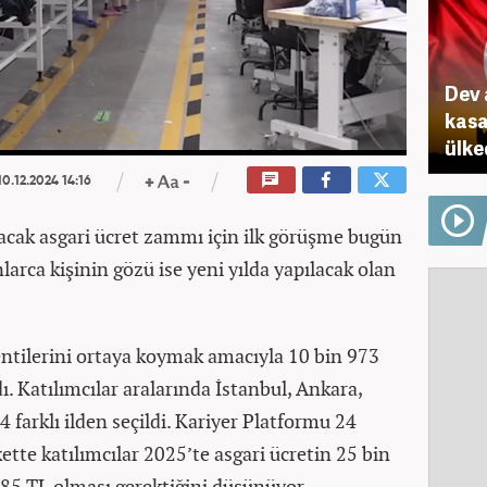
Dev 
kasa
ülke
0.12.2024 14:16
lacak asgari ücret zammı için ilk görüşme bugün
nlarca kişinin gözü ise yeni yılda yapılacak olan
ntilerini ortaya koymak amacıyla 10 bin 973
dı. Katılımcılar aralarında İstanbul, Ankara,
 farklı ilden seçildi. Kariyer Platformu 24
kette katılımcılar 2025’te asgari ücretin 25 bin
885 TL olması gerektiğini düşünüyor.