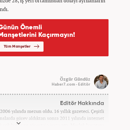
yüzde 28, iş yeri ortamından dolayı ayrılanların
ndı.
Özgür Gündüz
Haber7.com - Editör
Editör Hakkında
006 yılında mezun oldu. 16 yıllık gazeteci. Çeşitli
anslarda görev aldıktan sonra 2011 yılında internet
ek çok haber ve röportaja imza attı. Meslek hayatına