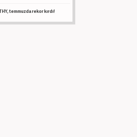
THY, temmuzda rekor kırdı!