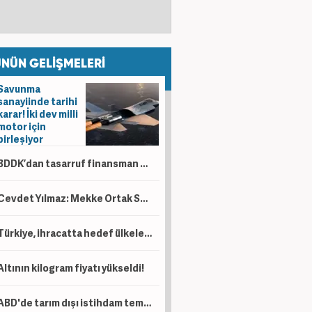
NÜN GELİŞMELERİ
Savunma
sanayiinde tarihi
karar! İki dev milli
motor için
birleşiyor
BDDK’dan tasarruf finansman düzenlemesi! Taşıt, konut ve iş yerinde limitler değişti
Cevdet Yılmaz: Mekke Ortak Savunma Anlaşması tarihi bir adımdır
Türkiye, ihracatta hedef ülkelere 6 ayda 94 milyar dolarlık satış yaptı
Altının kilogram fiyatı yükseldi!
ABD'de tarım dışı istihdam temmuzda beklentilerin aksine geriledi