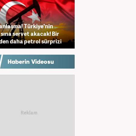
anlaşma! Türkiye'nin
sına servet akacak! Bir
den daha petrol sürprizi
Haberin Videosu