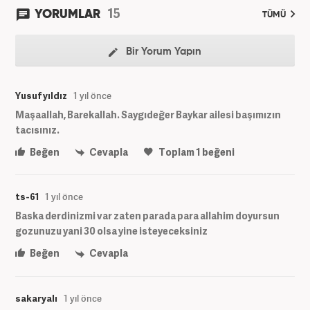
15
YORUMLAR
TÜMÜ
Bir Yorum Yapın
Yusuf yıldız
1 yıl önce
Maşaallah, Barekallah. Saygıdeğer Baykar ailesi başımızın
tacısınız.
Beğen
Cevapla
Toplam
1
beğeni
ts-61
1 yıl önce
Baska derdinizmi var zaten parada para allahim doyursun
gozunuzu yani 30 olsa yine isteyeceksiniz
Beğen
Cevapla
sakaryalı
1 yıl önce