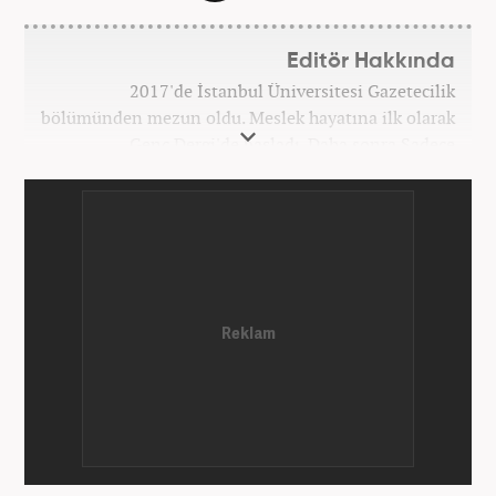
Editör Hakkında
2017'de İstanbul Üniversitesi Gazetecilik
bölümünden mezun oldu. Meslek hayatına ilk olarak
Genç Dergi'de başladı. Daha sonra Sadece
haber.com'da internet haberciliğine başladı. 2019
yılında Haber7.com ailesine dahil olan Koçin,
''Ekonomi ve Otomobil Editörü'' olarak meslek
hayatına devam etmektedir.