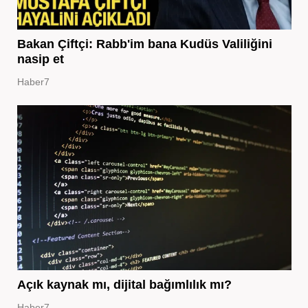
Bakan Çiftçi: Rabb'im bana Kudüs Valiliğini
nasip et
Haber7
Açık kaynak mı, dijital bağımlılık mı?
Haber7