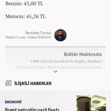
Benzin: 43,00 TL
Motorin: 45,26 TL
İbrahim Turna
Haber7.com - Haber Editörü
Editör Hakkında
1996 yılında İstanbul'da doğdu. Beykent
Üniversitesi Yeni Medya (İngilizce) bölümünden
mezun oldu. Kanal 7 Medya Grubu'na bağlı
haber7.com bünyesinde mesleki hayatına devam
İLİŞKİLİ HABERLER
etmektedir.
EKONOMİ
Brent petrolün varil fiyatı