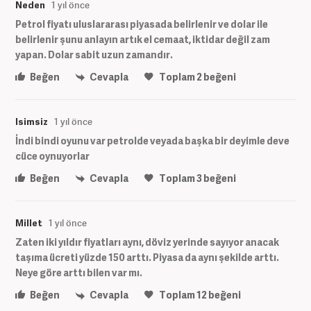
Neden
1 yıl önce
Petrol fiyatı uluslararası piyasada belirlenir ve dolar ile
belirlenir şunu anlayın artık el cemaat, iktidar değil zam
yapan. Dolar sabit uzun zamandır.
Beğen
Cevapla
Toplam
2
beğeni
Isimsiz
1 yıl önce
İndi bindi oyunu var petrolde veyada başka bir deyimle deve
cüce oynuyorlar
Beğen
Cevapla
Toplam
3
beğeni
Millet
1 yıl önce
Zaten iki yıldır fiyatları aynı, döviz yerinde sayıyor anacak
taşıma ücreti yüzde 150 arttı. Piyasa da aynı şekilde arttı.
Neye göre arttı bilen var mı.
Beğen
Cevapla
Toplam
12
beğeni