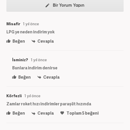
Bir Yorum Yapın
Misafir
1 yıl önce
LPG ye neden indirim yok
Beğen
Cevapla
İsminiz?
1 yıl önce
Bunlara indirim denirse
Beğen
Cevapla
Körfezli
1 yıl önce
Zamlar roket hızı indirimler paraşüt hızında
Beğen
Cevapla
Toplam
5
beğeni