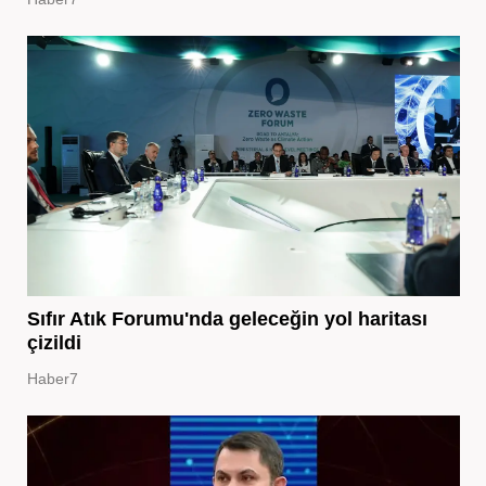
Sıfır Atık Forumu'nda geleceğin yol haritası
çizildi
Haber7