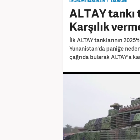
EKONOMİ HABERLERİ
EKONOMİ
ALTAY tankı t
Karşılık verme
İlk ALTAY tanklarının 2025'
Yunanistan'da paniğe neden
çağrıda bularak ALTAY'a karş