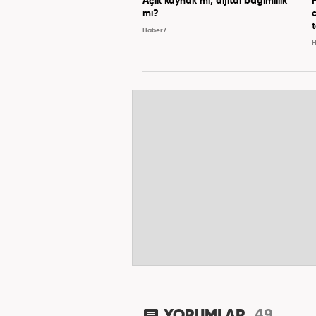
Açık kaynak mı, dijital bağımlılık
mı?
Haber7
H
49