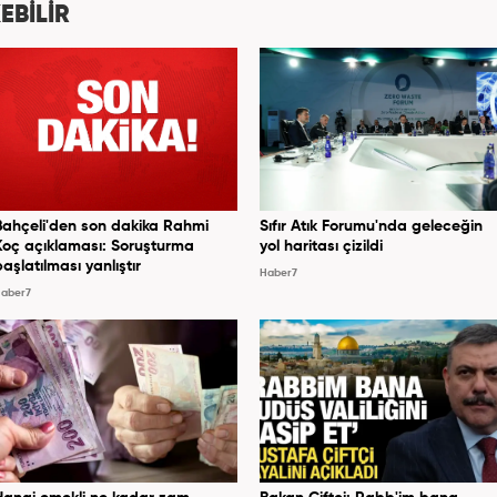
EBİLİR
Bahçeli'den son dakika Rahmi
Sıfır Atık Forumu'nda geleceğin
Koç açıklaması: Soruşturma
yol haritası çizildi
başlatılması yanlıştır
Haber7
aber7