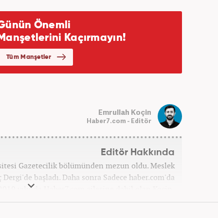
Emrullah Koçin
Haber7.com - Editör
Editör Hakkında
sitesi Gazetecilik bölümünden mezun oldu. Meslek
ç Dergi'de başladı. Daha sonra Sadece haber.com'da
 2019 yılında Haber7.com ailesine dahil olan Koçin,
ditörü'' olarak meslek hayatına devam etmektedir.