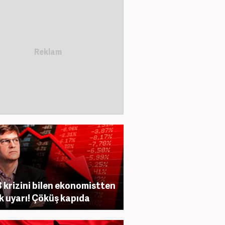
 krizini bilen ekonomistten
ik uyarı! Çöküş kapıda