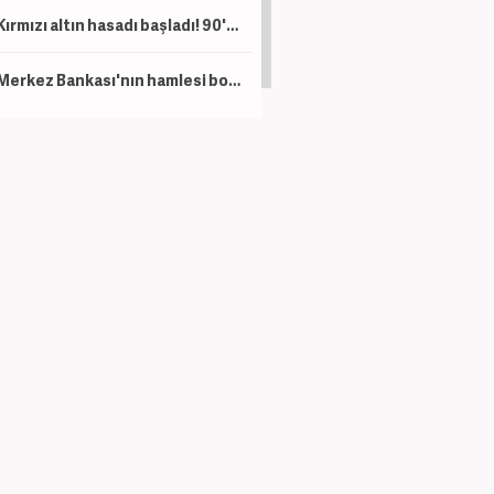
Kırmızı altın hasadı başladı! 90'dan fazla ülkeden talep var
Merkez Bankası'nın hamlesi borsada rekor getirebilir!