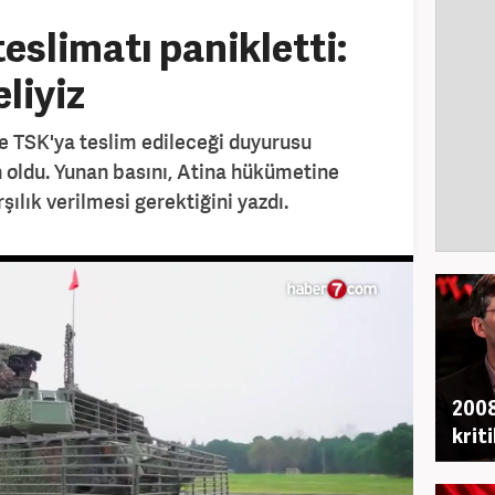
eslimatı panikletti:
liyiz
te TSK'ya teslim edileceği duyurusu
 oldu. Yunan basını, Atina hükümetine
ılık verilmesi gerektiğini yazdı.
2008
krit