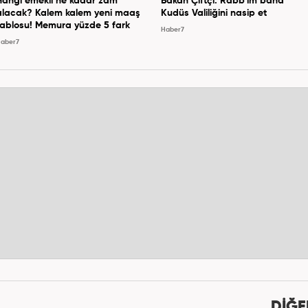
Hangi emekli ne kadar zam
Bakan Çiftçi: Rabb'im bana
alacak? Kalem kalem yeni maaş
Kudüs Valiliğini nasip et
tablosu! Memura yüzde 5 fark
Haber7
aber7
DİĞE