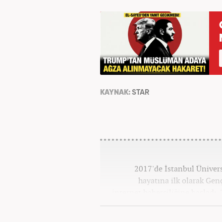
KAYNAK:
STAR
2017'de İstanbul Üniver
hayatına ilk olarak Gen
internet haberciliğine başladı.
''Ekonomi ve Otomobil E