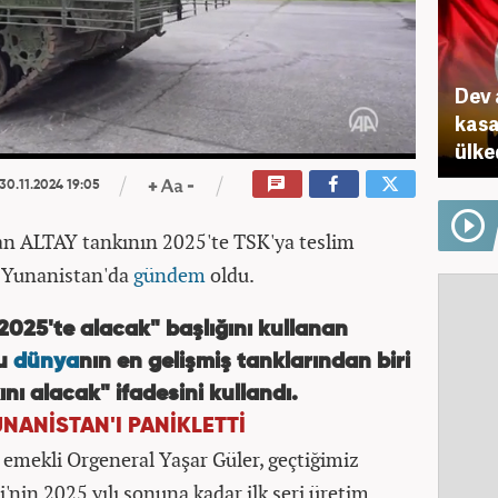
Dev 
kasa
ülke
30.11.2024 19:05
an ALTAY tankının 2025'te TSK'ya teslim
ı Yunanistan'da
gündem
oldu.
 2025'te alacak" başlığını kullanan
su
dünya
nın en gelişmiş tanklarından biri
ını alacak" ifadesini kullandı.
UNANİSTAN'I PANİKLETTİ
 emekli Orgeneral Yaşar Güler, geçtiğimiz
i'nin 2025 yılı sonuna kadar ilk seri üretim