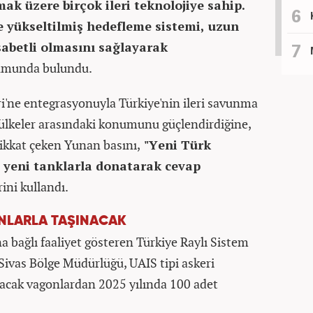
ak üzere birçok ileri teknolojiye sahip.
e yükseltilmiş hedefleme sistemi, uzun
isabetli olmasını sağlayarak
munda bulundu.
ri'ne entegrasyonuyla Türkiye'nin ileri savunma
n ülkeler arasındaki konumunu güçlendirdiğine,
 dikkat çeken Yunan basını,
"Yeni Türk
yeni tanklarla donatarak cevap
rini kullandı.
ONLARLA TAŞINACAK
a bağlı faaliyet gösteren Türkiye Raylı Sistem
ivas Bölge Müdürlüğü, UAIS tipi askeri
lacak vagonlardan 2025 yılında 100 adet