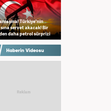
anlaşma! Türkiye'nin
sına servet akacak! Bir
den daha petrol sürprizi
Haberin Videosu