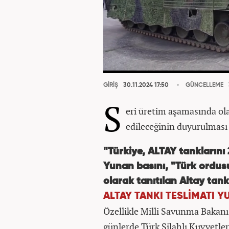
GİRİŞ
30.11.2024 17:50
GÜNCELLEME
S
eri üretim aşamasında ol
edileceğinin duyurulmas
"Türkiye, ALTAY tanklarını
Yunan basını, "Türk ordu
olarak tanıtılan Altay tank
ALTAY TANKI TESLİMATI Y
Özellikle Milli Savunma Bakanı
günlerde Türk Silahlı Kuvvetler