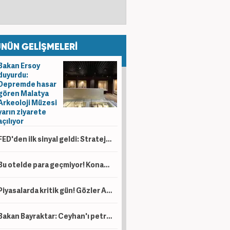
NÜN GELİŞMELERİ
Bakan Ersoy
duyurdu:
Depremde hasar
gören Malatya
Arkeoloji Müzesi
yarın ziyarete
açılıyor
FED'den ilk sinyal geldi: Stratejiyi değiştiriyorlar!
Bu otelde para geçmiyor! Konaklamak için tek bir şart var
Piyasalarda kritik gün! Gözler ABD'nin istihdam verisinde
Bakan Bayraktar: Ceyhan'ı petrol ticaret merkezi haline dönüştürebiliriz