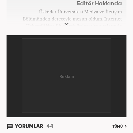
Editör Hakkında
Üsküdar Üniversitesi Medya ve İletişim
Bölümünden dereceyle mezun oldum. İnternet
Haberciliğine ilk olarak üniversite sıralarında
kurduğum internet haber sitesiyle başladım.
Kurduğum sitede 1 yıl kadar sağlık, spor ve kültür
kategorilerinde röportaj, özel haber ve analiz
yazıları yazdım. 2022 yılından bu yana Haber7
bünyesinde başlıca gündem, siyaset, dünya,
ekonomi kategorileri olmak üzere çok sayıda haber,
grafik ve video hazırladım. Kariyerime Haber7'de
gündem editörü olarak devam etmekteyim.
44
YORUMLAR
TÜMÜ