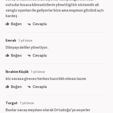
natodur kısaca küreselcilerin yönettigi bir sistemdir ali
cengiz oyunları ile geliyorlar bize ama maymun gözünü açtı
kardeş
Beğen
Cevapla
Emrah
1 yıl önce
Dünyayı deliler yönetiyor.
Beğen
Cevapla
İbrahim Küçük
1 yıl önce
biz savasa girecez herkes hazırlıklı olması lazım
Beğen
Cevapla
Turgut
1 yıl önce
Bunlar savaş meydanı olarak Ortadoğu'yu seçerler