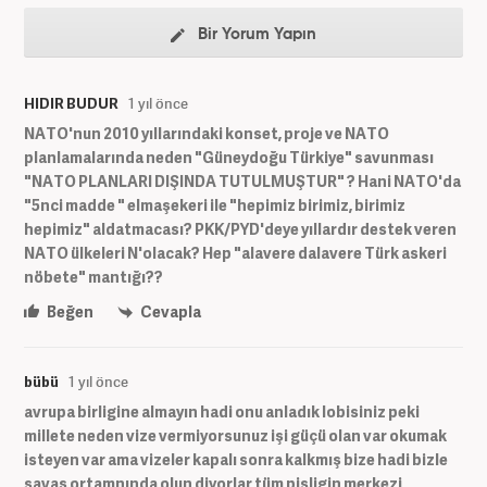
Bir Yorum Yapın
HIDIR BUDUR
1 yıl önce
NATO'nun 2010 yıllarındaki konset, proje ve NATO
planlamalarında neden "Güneydoğu Türkiye" savunması
"NATO PLANLARI DIŞINDA TUTULMUŞTUR" ? Hani NATO'da
"5nci madde " elmaşekeri ile "hepimiz birimiz, birimiz
hepimiz" aldatmacası? PKK/PYD'deye yıllardır destek veren
NATO ülkeleri N'olacak? Hep "alavere dalavere Türk askeri
nöbete" mantığı??
Beğen
Cevapla
bübü
1 yıl önce
avrupa birligine almayın hadi onu anladık lobisiniz peki
millete neden vize vermiyorsunuz işi güçü olan var okumak
isteyen var ama vizeler kapalı sonra kalkmış bize hadi bizle
savaş ortamnında olun diyorlar tüm pisligin merkezi