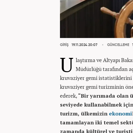
GİRİŞ
19.11.2024 20:07
GÜNCELLEME
1
U
laştırma ve Altyapı Baka
Müdürlüğü tarafından a
kruvaziyer gemi istatistiklerin
kruvaziyer gemi turizminin ön
ederek,
“Bir yarımada olan ü
seviyede kullanabilmek içi
turizm, ülkemizin
ekonomi
tamamlayan iki temel sekt
zamanda kültürel ve turist