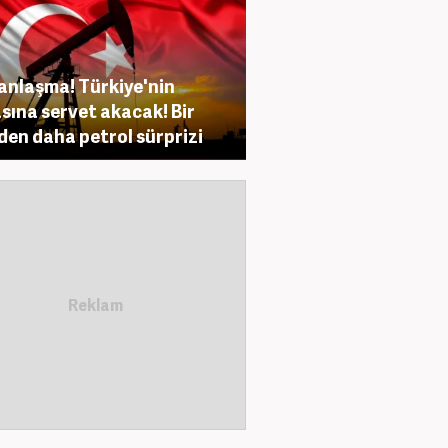
anlaşma! Türkiye'nin
sına servet akacak! Bir
den daha petrol sürprizi