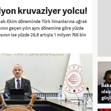
lyon kruvaziyer yolcu!
Ocak-Ekim döneminde Türk limanlarına uğrak
ının geçen yılın aynı dönemine göre yüzde
yısının ise yüzde 26,8 artışla 1 milyon 766 bin
Baka
ulaş
güçl