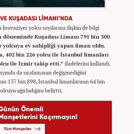
VE KUŞADASI LİMANI’NDA
kruvaziyer yolcu sayılarına ilişkin de bilgi
m döneminde Kuşadası Limanı 791 bin 300
er yolcuya ev sahipliği yapan liman oldu.
, 402 bin 226 yolcu ile İstanbul limanları
cu ile İzmir takip etti.”
ifadelerini kullandı.
 ayında da sıralamanın değişmediğini
ın 137 bin 898, İstanbul limanlarının 64 bin
olcuyu ağırladığını belirtti.