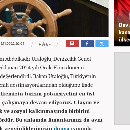
Dev 
kasa
ülke
9.11.2024 20:07
nı Abdulkadir Uraloğlu, Denizcilik Genel
çıklanan 2024 yılı Ocak-Ekim dönemi
i değerlendirdi. Bakan Uraloğlu, Türkiye’nin
emli destinasyonlarından olduğunu ifade
lkemizin turizm potansiyelini en üst
n çalışmaya devam ediyoruz. Ulaşım ve
k ve sosyal kalkınmasında birbirini
ördür. Bu anlamda limanlarımız da aynı
ik zenginliklerimizin
dünya
çapında