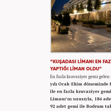
“KUŞADASI LİMANI EN FA
YAPTIĞI LİMAN OLDU”
En fazla kruvaziyer gemi gelen
yılı Ocak-Ekim döneminde 
ile en fazla kruvaziyer gem
Limanı’nı sırasıyla, 184 ade
92 adet gemi ile Bodrum tak