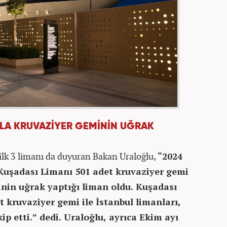
ZLA KRUVAZİYER GEMİNİN UĞRAK
 ilk 3 limanı da duyuran Bakan Uraloğlu,
“2024
Kuşadası Limanı 501 adet kruvaziyer gemi
inin uğrak yaptığı liman oldu. Kuşadası
t kruvaziyer gemi ile İstanbul limanları,
ip etti.” dedi. Uraloğlu, ayrıca Ekim ayı