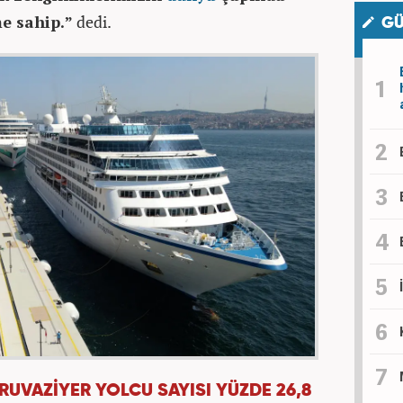
me sahip.”
dedi.
GÜ
RUVAZİYER YOLCU SAYISI YÜZDE 26,8