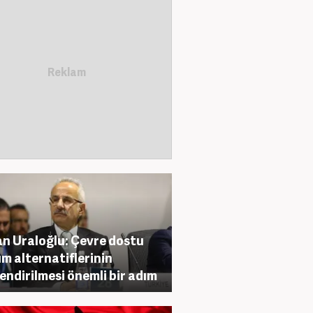
n Uraloğlu: Çevre dostu
ım alternatiflerinin
endirilmesi önemli bir adım