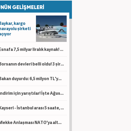
NÜN GELİŞMELERİ
Baykar, kargo
havayolu şirketi
açıyor
Esnafa 7,5 milyar liralık kaynak! 'Kesintisiz bir şekilde desteklemeye devam'
Borsanın devleri belli oldu! 3 şirketin piyasa değeri 1 trilyon lirayı aştı
Bakan duyurdu: 6,5 milyon TL'ye kadar destek sağlanacak!
İndirim için yarıştılar! İşte Ağustos ayı kampanyalı sıfır otomobil fiyatları!
Kayseri - İstanbul arası 5 saate, Kayseri - Ankara arası da 1 saat 45 dakikaya düşecek!
Mekke Anlaşması NATO'ya alternatif bir yapı değil!