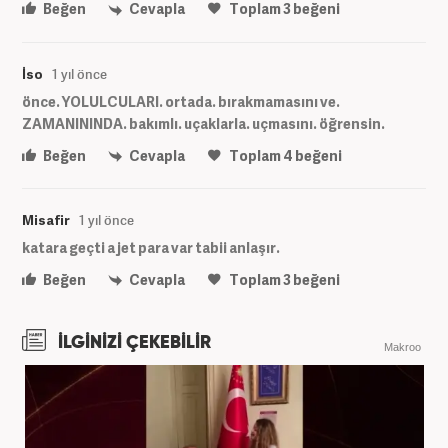
Beğen
Cevapla
Toplam
3
beğeni
İso
1 yıl önce
önce. YOLULCULARI. ortada. bırakmamasını ve.
ZAMANININDA. bakımlı. uçaklarla. uçmasını. öğrensin.
Beğen
Cevapla
Toplam
4
beğeni
Misafir
1 yıl önce
katara geçti a jet para var tabii anlaşır.
Beğen
Cevapla
Toplam
3
beğeni
İLGİNİZİ ÇEKEBİLİR
Makroo