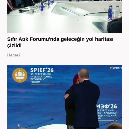
Sıfır Atık Forumu'nda geleceğin yol haritası
çizildi
Haber7