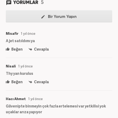
5
YORUMLAR
Bir Yorum Yapın
Misafir
1 yıl önce
A jet satıldımı ya
Beğen
Cevapla
Nisali
1 yıl önce
Thy yan kurulus
Beğen
Cevapla
Hacı Ahmet
1 yıl önce
Güvenipte binmeyin çok fazla ertelemesi var yetkilisi yok
uçaklar arıza yapıyor