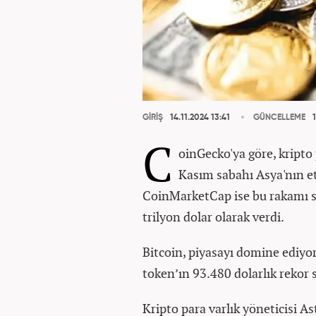
GİRİŞ
14.11.2024 13:41
GÜNCELLEME
1
C
oinGecko'ya göre, kripto
Kasım sabahı Asya'nın etk
CoinMarketCap ise bu rakamı so
trilyon dolar olarak verdi.
Bitcoin, piyasayı domine ediyo
token’ın 93.480 dolarlık rekor
Kripto para varlık yöneticisi A