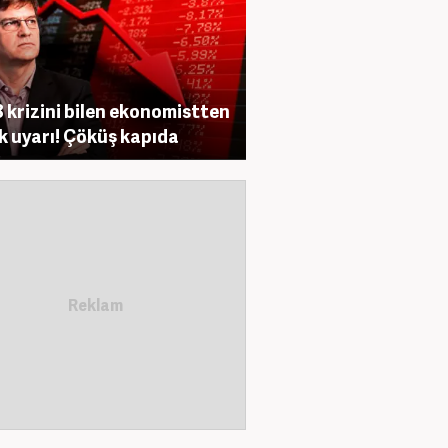
 krizini bilen ekonomistten
ik uyarı! Çöküş kapıda