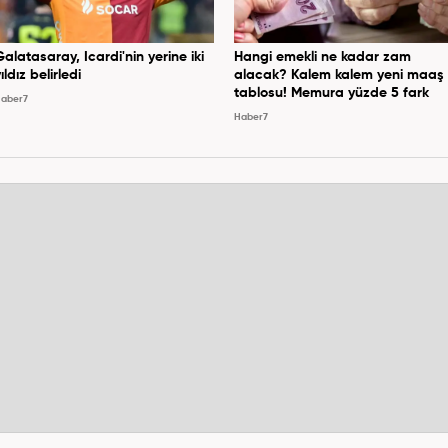
Galatasaray, Icardi'nin yerine iki
Hangi emekli ne kadar zam
ıldız belirledi
alacak? Kalem kalem yeni maaş
tablosu! Memura yüzde 5 fark
aber7
Haber7