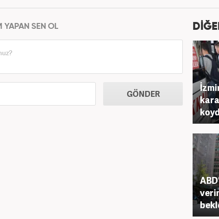
DİĞE
M YAPAN SEN OL
İzmi
GÖNDER
kara
koy
ABD'
veri
bekl