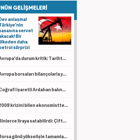
NÜN GELİŞMELERİ
Dev anlaşma!
Türkiye'nin
kasasına servet
akacak! Bir
ülkeden daha
petrol sürprizi
Avrupa'da durum kritik: Tarihte böylesi görülmedi
Avrupa borsaları bilançolarla yükseldi! İngiltere negatif ayrıştı
Coğrafi işaretli Ardahan balında hasat başladı!
2008 krizini bilen ekonomistten kritik uyarı! Çöküş kapıda
Binlerce liraya satabilirdi: Çiftçi ürünlerini ücretsiz dağıttı!
Borsa günü yükselişle tamamladı! En çok kazandıran belli oldu