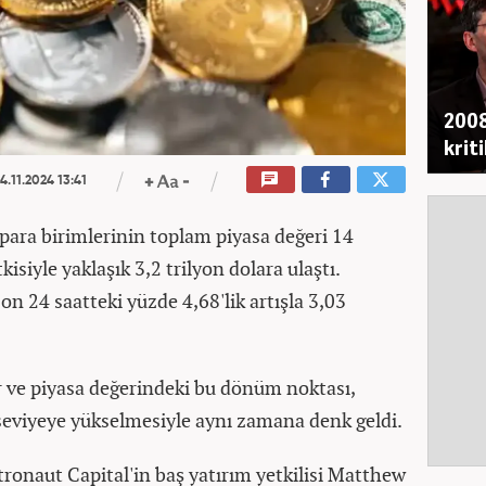
2008
krit
4.11.2024 13:41
 para birimlerinin toplam piyasa değeri 14
isiyle yaklaşık 3,2 trilyon dolara ulaştı.
n 24 saatteki yüzde 4,68'lik artışla 3,03
r ve piyasa değerindeki bu dönüm noktası,
 seviyeye yükselmesiyle aynı zamana denk geldi.
stronaut Capital'in baş yatırım yetkilisi Matthew