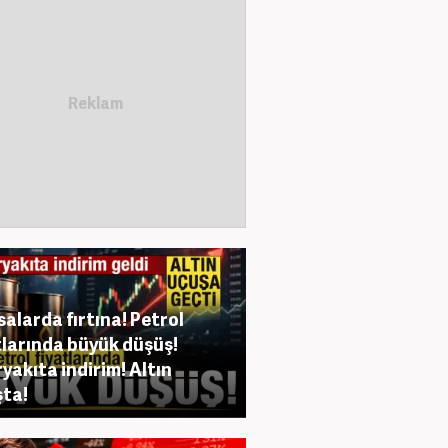
salarda fırtına! Petrol
tlarında büyük düşüş!
yakıta indirim! Altın
ta!