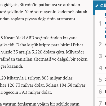
n gidişatı, Bitcoin'in patlaması ve ardından
GÜ
tmesi şeklinde. Yani sermayenin kademeli olarak
ndan toplam piyasa değerinin artmasını
ı ve 5 Kasım’daki ABD seçimlerinden bu yana
yükseldi. Daha küçük kripto para birimi Ether
yüzde 33 artışla 3.220 dolara çıktı. Milyarder
fından tanıtılan alternatif ve dalgalı bir token
ğer kazandı.
.20 itibarıyla 1 trilyon 805 milyar dolar,
her 126,73 milyar dolar, Solana 104,38 milyar
 Dogecoin 59,3 milyar dolar.
sa yatırım fonlarının yoğun bir şekilde satın