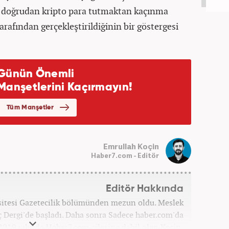
 doğrudan kripto para tutmaktan kaçınma
arafından gerçekleştirildiğinin bir göstergesi
Emrullah Koçin
Haber7.com - Editör
Editör Hakkında
sitesi Gazetecilik bölümünden mezun oldu. Meslek
ç Dergi'de başladı. Daha sonra Sadece haber.com'da
 2019 yılında Haber7.com ailesine dahil olan Koçin,