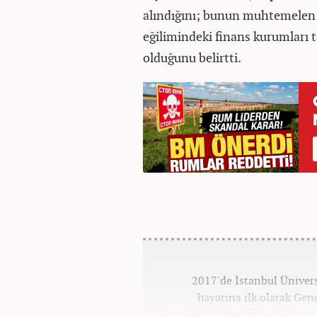
alındığını; bunun muhtemelen
eğilimindeki finans kurumları t
olduğunu belirtti.
2017'de İstanbul Üniver
hayatına ilk olarak Gen
internet haberciliğine başladı.