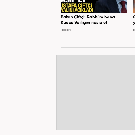
Bakan Çiftçi: Rabb'im bana
Kudüs Valiliğini nasip et
y
Haber7
H