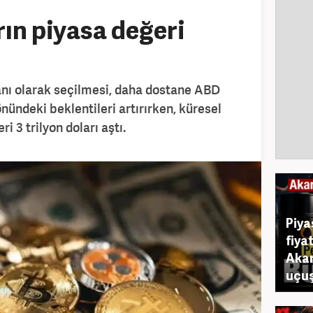
rın piyasa değeri
nı olarak seçilmesi, daha dostane ABD
nündeki beklentileri artırırken, küresel
i 3 trilyon doları aştı.
Piya
fiya
Akar
uçuş