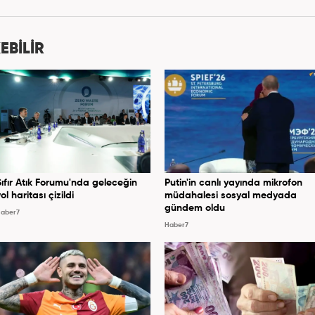
ditörü'' olarak meslek hayatına devam etmektedir.
EBİLİR
Sıfır Atık Forumu'nda geleceğin
Putin'in canlı yayında mikrofon
ol haritası çizildi
müdahalesi sosyal medyada
gündem oldu
aber7
Haber7