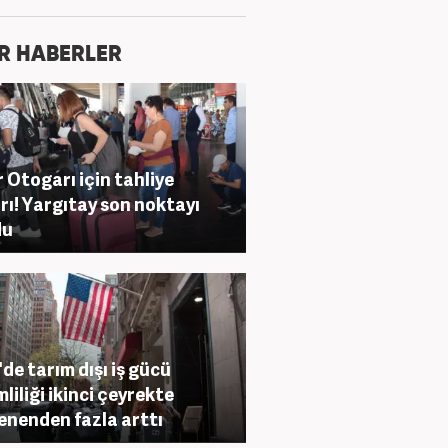
R HABERLER
r Otogarı için tahliye
rı! Yargıtay son noktayı
du
de tarım dışı iş gücü
mliliği ikinci çeyrekte
enenden fazla arttı