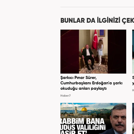
''Ekonomi ve Otomobil E
BUNLAR DA İLGİNİZİ ÇEK
Şarkıcı Pınar Sürer,
Cumhurbaşkanı Erdoğan'a şarkı
y
okuduğu anları paylaştı
H
Haber7