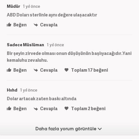
Müdür
1 yıl önce
ABD Doları sterlinle aynı değere ulaşacaktır
Beğen
Cevapla
Sadece Müslüman
1 yıl önce
Bir şeyin zirvede olması onun düşüşünün başlıyacağıdır.Yani
kemaluhu zevaluhu.
Beğen
Cevapla
Toplam
17
beğeni
Hxhd
1 yıl önce
Dolar artacak zaten baskı altında
Beğen
Cevapla
Toplam
2
beğeni
Daha fazla yorum görüntüle