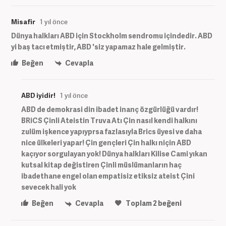
Misafir
1 yıl önce
Dünya halkları ABD için Stockholm sendromu içindedir. ABD
yi baş tacı etmiştir, ABD 'siz yapamaz hale gelmiştir.
Beğen
Cevapla
ABD iyidir!
1 yıl önce
ABD de demokrasi din ibadet inanç özgürlüğü vardır!
BRiCS Çinli Ateistin Truva Atı Çin nasıl kendi halkını
zulüm işkence yapıyprsa fazlasıyla Brics üyesi ve daha
nice ülkeleri yapar! Çin gençleri Çin halkı niçin ABD
kaçıyor sorgulayan yok! Dünya halkları Kilise Cami yıkan
kutsal kitap değistiren Çinli müslümanların haç
ibadethane engel olan empatisiz etiksiz ateist Çini
sevecek hali yok
Beğen
Cevapla
Toplam
2
beğeni