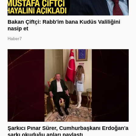
Bakan Çiftçi: Rabb'im bana Kudüs Valiliğini
nasip et
Haber7
Şarkıcı Pınar Sürer, Cumhurbaşkanı Erdoğan'a
şarkı okuduğu anları paylaştı