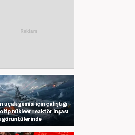
in uçak gemisi için çalıştığı
otip nükleer reaktör inşası
 görüntülerinde