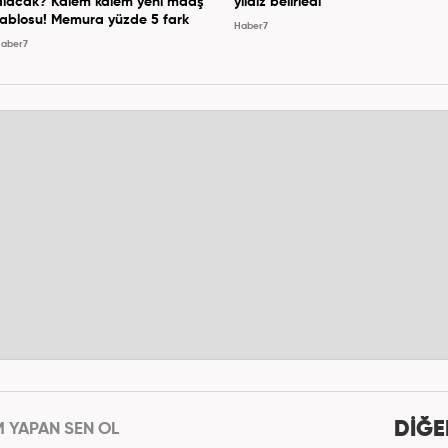
alacak? Kalem kalem yeni maaş
yıldız belirledi
tablosu! Memura yüzde 5 fark
Haber7
aber7
DİĞE
M YAPAN SEN OL