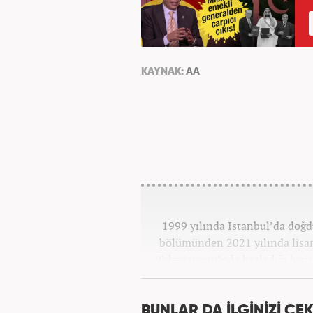
KAYNAK:
AA
1999 yılında İstanbul’da doğd
bölümünden 2021 yılında lisan
Televizyonu’nda başladığı kariy
görevlerinde bulundu. Daha so
spor editörlüğü yaptı. Ardın
bulundu. 2024 May
BUNLAR DA İLGİNİZİ ÇEK