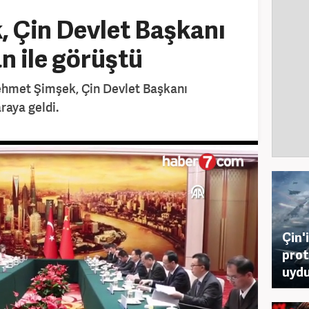
 Çin Devlet Başkanı
n ile görüştü
ehmet Şimşek, Çin Devlet Başkanı
raya geldi.
Çin'
prot
uydu