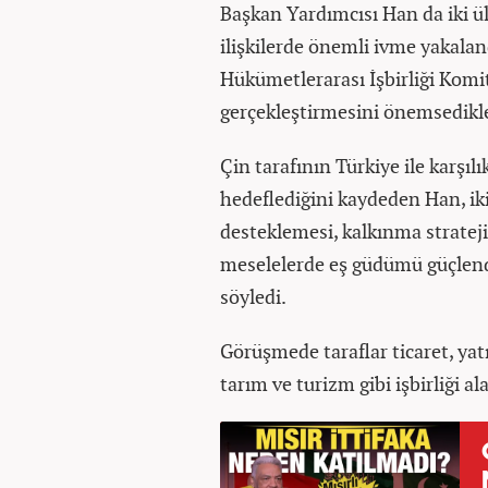
Başkan Yardımcısı Han da iki ül
ilişkilerde önemli ivme yakala
Hükümetlerarası İşbirliği Komit
gerçekleştirmesini önemsedikler
Çin tarafının Türkiye ile karşıl
hedeflediğini kaydeden Han, iki
desteklemesi, kalkınma strateji
meselelerde eş güdümü güçlendi
söyledi.
Görüşmede taraflar ticaret, yatır
tarım ve turizm gibi işbirliği alan