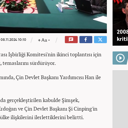
2008
krit
08.11.2024 10:10
ı İşbirliği Komitesi'nin ikinci toplantısı için
 temaslarını sürdürüyor.
mında, Çin Devlet Başkanı Yardımcısı Han ile
da gerçekleştirilen kabulde Şimşek,
doğan ve Çin Devlet Başkanı Şi Cinping'in
ke ilişkilerini ilerlettiklerini belirtti.