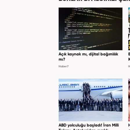
Hab
Açık kaynak mı, dijital bağımlılık
mı?
Haber7
H
ABD yolculuğu başladı! İran Milli