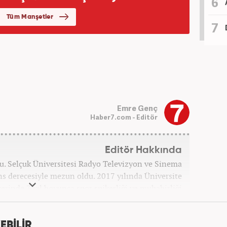
Emre Genç
Haber7.com - Editör
Editör Hakkında
u. Selçuk Üniversitesi Radyo Televizyon ve Sinema
s derecesiyle mezun oldu. 2017 yılında Üniversite
erinde 3 yıl boyunca spor spikerliği ve muhabirliği
nra 2020 yılında özel bir haber kanalında haber ve
dan Turkuvaz Medya Grubu’nda editörlük görevinde
ıs ayından itibaren Kanal 7 Medya Grubu’na bağlı
EBİLİR