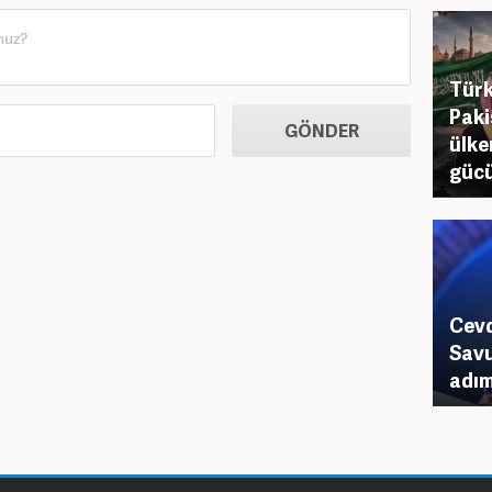
Türk
Paki
GÖNDER
ülke
gücü.
Cevd
Savu
adım