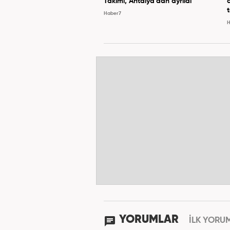
Takımı, Antalya'dan ayrıldı
Haber7
H
YORUMLAR
İLK YORU