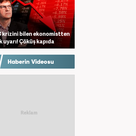
 krizini bilen ekonomistten
ik uyarı! Çöküş kapıda
Haberin Videosu