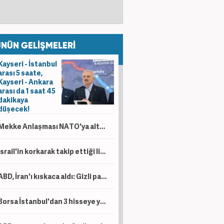
NÜN GELİŞMELERİ
Kayseri - İstanbul
arası 5 saate,
Kayseri - Ankara
arası da 1 saat 45
dakikaya
düşecek!
Mekke Anlaşması NATO'ya alternatif bir yapı değil!
İsrail'in korkarak takip ettiği liste! İşte dünyanın en güçlü İslam orduları...
ABD, İran'ı kıskaca aldı: Gizli para ağı deşifre oldu!
Borsa İstanbul'dan 3 hisseye yeni tedbir kararı