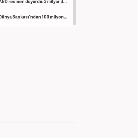
ABD resmen duyurdu: 3 milyar dolar yatırım yapacaklar!
Dünya Bankası'ndan 100 milyon dolarlık hibe! Artık eskisi gibi olmayacak