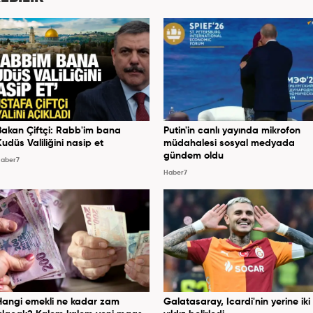
er7.com’da editör olarak görevini sürdürmektedir.
Bakan Çiftçi: Rabb'im bana
Putin'in canlı yayında mikrofon
Kudüs Valiliğini nasip et
müdahalesi sosyal medyada
gündem oldu
aber7
Haber7
Hangi emekli ne kadar zam
Galatasaray, Icardi'nin yerine iki