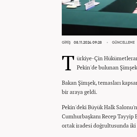
GİRİŞ
08.11.2024 09:28
GÜNCELLEME
T
ürkiye-Çin Hükümetleraras
Pekin'de bulunan Şimşek,
Bakan Şimşek, temasları kapsa
bir araya geldi.
Pekin'deki Büyük Halk Salonu'n
Cumhurbaşkanı Recep Tayyip Er
ortak iradesi doğrultusunda iki ül