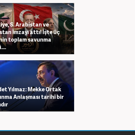
iye, S. Arabistan ve
stan İmzayı attı! İşte üç
nin toplam savunma
...
et Yılmaz: Mekke Ortak
nma Anlaşması tarihi bir
dır