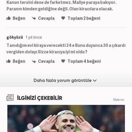
Kanun tersini dese de farketmez. Maliye paraya bakıyor.
Paranın kimden geldiğine değil. Olan kiracılara olacak.
Beğen
Cevapla
Toplam
2
beğeni
gökyüzü
1 yıl önce
Tanıdığım evi kiraya verecekti 24 e Bunu duyunca 30 a çıkardı
vergiden dolayı Sizce kiracıya iyi mi oldu ?
Beğen
Cevapla
Toplam
4
beğeni
Daha fazla yorum görüntüle
İLGİNİZİ ÇEKEBİLİR
Makroo