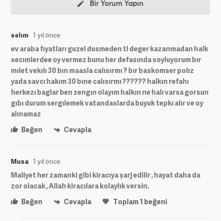
Bir Yorum Yapın
selım
1 yıl önce
ev araba fıyatları guzel dusmeden tl deger kazanmadan halk
secımlerdee oy vermez bunu her defasında soyluyorum bır
mılet vekılı 30 bın maasla calısırmı ? bır baskomser polız
yada savcı hakım 30 bıne calısırmı ?????? halkın refahı
herkezı baglar ben zengın olayım halkın ne halı varsa gorsun
gıbı durum sergılemek vatandaslarda buyuk tepkı alır ve oy
alınamaz
Beğen
Cevapla
Musa
1 yıl önce
Maliyet her zamanki gibi kiracıya şarj edilir , hayat daha da
zor olacak , Allah kiracılara kolaylık versin.
Beğen
Cevapla
Toplam
1
beğeni