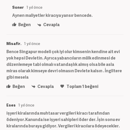
Soner
1 yıl önce
Aynen maliyetler kiracıya yansır bencede.
Beğen
Cevapla
Misafir.
1 yıl önce
Bence Singapur modeli çok iyi olur kimsenin kendine ait evi
yok hepsi Devletin. Ayrıca yabancıların mülk edinmesi de
düzenlemeye tabi olmalı vatandaşlık almış olsa bile asla
miras olarak kimseye devri olmasın Devlete kalsın . İngiltere
gibi mesela
Beğen
Cevapla
Toplam
1
beğeni
Eses
1 yıl önce
işyeri kiralarında muhtasar vergileri kiracı tarafından
ödeniyor.Kanunda ise işyeri sahipleri öder der. İşin sonu ev
kiralarında buraya gidiyor. Vergileri kiracılara ödeyecekler.