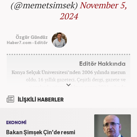
(@memetsimsek)
November 5,
2024
Özgür Gündüz
Haber7.com - Editör
Editör Hakkında
Konya Selçuk Üniversitesi’nden 2006 yılında mezun
oldu. 16 yıllık gazeteci. Çeşitli dergi, gazete ve
ajanslarda görev aldıktan sonra 2011 yılında
internet haberciliğine başladı. Pek çok haber ve
İLİŞKİLİ HABERLER
röportaja imza attı. Meslek hayatına Haber7.com’da
7 yıldır ekonomi editörü olarak devam etmektedir.
EKONOMİ
Bakan Şimşek Çin'de resmi