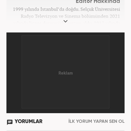
Editör Hakkında
1999 yılında İstanbul’da doğdu. Selçuk Üniversitesi
Radyo Televizyon ve Sinema bölümünden 2021
yılında lisans derecesiyle mezun oldu. 2017 yılında
Üniversite Televizyonu’nda başladığı kariyerinde 3
yıl boyunca spor spikerliği ve muhabirliği
görevlerinde bulundu. Daha sonra 2020 yılında özel
bir haber kanalında haber ve spor editörlüğü yaptı.
Ardından Turkuvaz Medya Grubu’nda editörlük
görevinde bulundu. 2024 Mayıs ayından itibaren
Kanal 7 Medya Grubu’na bağlı Haber7.com’da editör
olarak görevini sürdürmektedir.
YORUMLAR
İLK YORUM YAPAN SEN OL