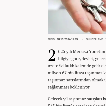
GİRİŞ
18.10.2024 11:53
GÜNCELLEME
2
025 yılı Merkezi Yönetim
bilgiye göre, devlet, gele
üzere iki farklı kalemde gelir 
milyon 67 bin lirası taşınmaz ki
taşınmaz satışlarından olmak ü
sağlanması bekleniyor.
Gelecek yıl taşınmaz satışları 
545 bin lirayla arazi satışların