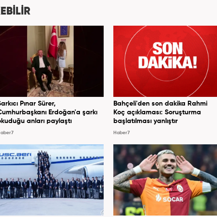
ıs ayından itibaren Kanal 7 Medya Grubu’na bağlı
EBİLİR
er7.com’da editör olarak görevini sürdürmektedir.
Şarkıcı Pınar Sürer,
Bahçeli'den son dakika Rahmi
Cumhurbaşkanı Erdoğan'a şarkı
Koç açıklaması: Soruşturma
okuduğu anları paylaştı
başlatılması yanlıştır
aber7
Haber7