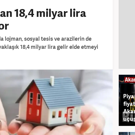
n 18,4 milyar lira
or
da lojman, sosyal tesis ve arazilerin de
klaşık 18,4 milyar lira gelir elde etmeyi
Piya
fiya
Akar
uçuş