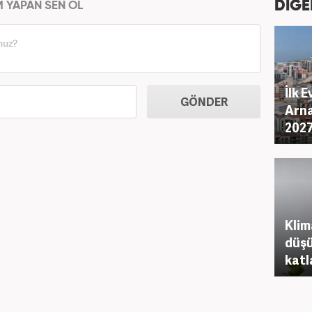
DİĞE
M YAPAN SEN OL
İlk E
GÖNDER
Arna
2027
Klim
düşü
katl