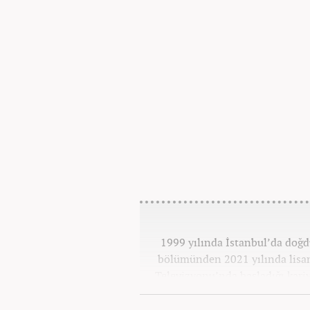
1999 yılında İstanbul’da doğd
bölümünden 2021 yılında lisan
Televizyonu’nda başladığı kariy
görevlerinde bulundu. Daha so
spor editörlüğü yaptı. Ardın