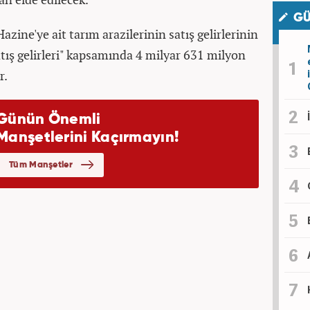
GÜ
azine'ye ait tarım arazilerinin satış gelirlerinin
atış gelirleri" kapsamında 4 milyar 631 milyon
r.