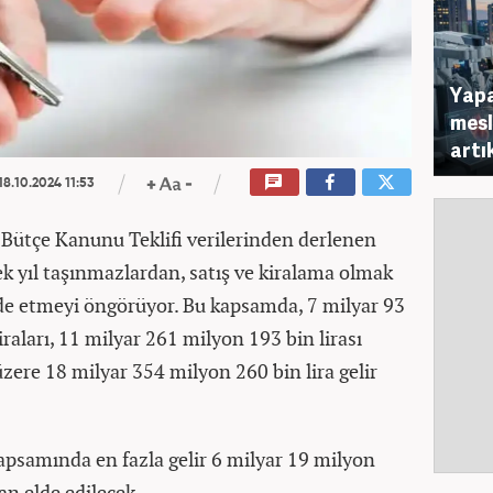
Yapa
mesl
artı
18.10.2024 11:53
 Bütçe Kanunu Teklifi verilerinden derlenen
cek yıl taşınmazlardan, satış ve kiralama olmak
elde etmeyi öngörüyor. Bu kapsamda, 7 milyar 93
raları, 11 milyar 261 milyon 193 bin lirası
zere 18 milyar 354 milyon 260 bin lira gelir
kapsamında en fazla gelir 6 milyar 19 milyon
dan elde edilecek.