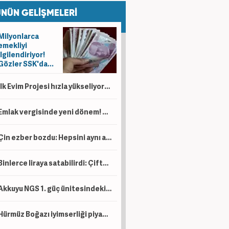
NÜN GELİŞMELERİ
Milyonlarca
emekliyi
ilgilendiriyor!
Gözler SSK'da...
İlk Evim Projesi hızla yükseliyor: Arnavutköy'de ilk teslimatlar 2027'de başlıyor
Emlak vergisinde yeni dönem! Ev sahipleri dikkat
Çin ezber bozdu: Hepsini aynı anda tespit edecek!
Binlerce liraya satabilirdi: Çiftçi ürünlerini ücretsiz dağıttı!
Akkuyu NGS 1. güç ünitesindeki türbin tesisi bir sonraki devreye alma aşamasına hazır
Hürmüz Boğazı iyimserliği piyasayı hareketlendirdi! Zirvenin %50 altında seyir sürüyor