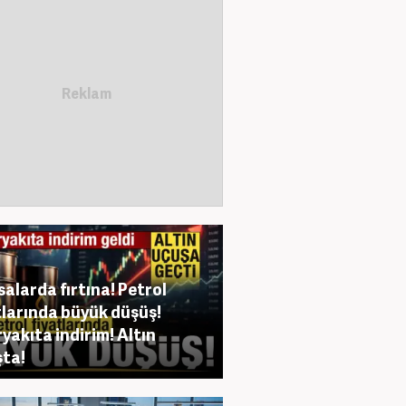
salarda fırtına! Petrol
tlarında büyük düşüş!
yakıta indirim! Altın
ta!