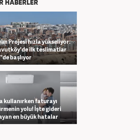
R HABERLER
vim Projesi hızla yükseliyor:
vutköy'de ilk teslimatlar
'de başlıyor
a kullanırken faturayı
rmenin yolu! İşte gideri
ayan en büyük hatalar