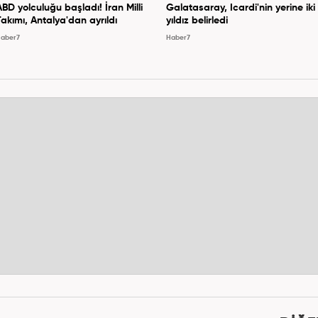
ABD yolculuğu başladı! İran Milli
Galatasaray, Icardi'nin yerine iki
Takımı, Antalya'dan ayrıldı
yıldız belirledi
aber7
Haber7