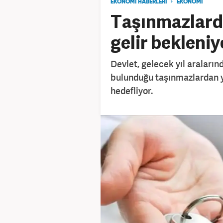
EKONOMİ HABERLERİ
EKONOMİ
Taşınmazlarda
gelir bekleniy
Devlet, gelecek yıl araların
bulunduğu taşınmazlardan ya
hedefliyor.