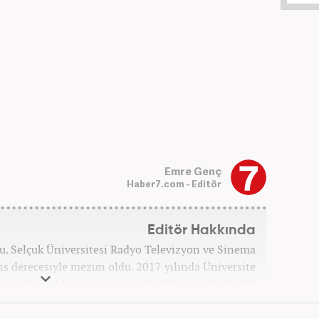
Emre Genç
Haber7.com - Editör
Editör Hakkında
u. Selçuk Üniversitesi Radyo Televizyon ve Sinema
s derecesiyle mezun oldu. 2017 yılında Üniversite
erinde 3 yıl boyunca spor spikerliği ve muhabirliği
nra 2020 yılında özel bir haber kanalında haber ve
dan Turkuvaz Medya Grubu’nda editörlük görevinde