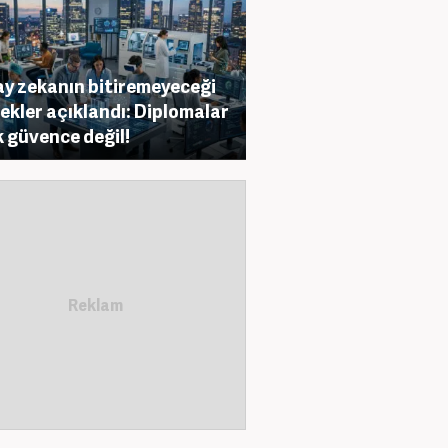
y zekanın bitiremeyeceği
ekler açıklandı: Diplomalar
k güvence değil!