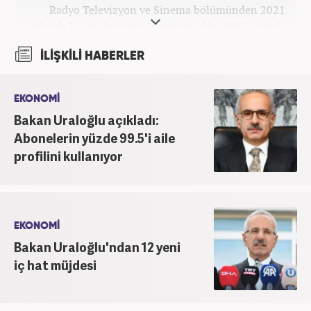
Radyo Televizyon ve Sinema bölümünden 2021
yılında lisans derecesiyle mezun oldu. 2017 yılında
Üniversite Televizyonu’nda başladığı kariyerinde 3
İLİŞKİLİ HABERLER
yıl boyunca spor spikerliği ve muhabirliği
görevlerinde bulundu. Daha sonra 2020 yılında özel
bir haber kanalında haber ve spor editörlüğü yaptı.
EKONOMİ
Ardından Turkuvaz Medya Grubu’nda editörlük
Bakan Uraloğlu açıkladı:
görevinde bulundu. 2024 Mayıs ayından itibaren
Abonelerin yüzde 99.5'i aile
Kanal 7 Medya Grubu’na bağlı Haber7.com’da editör
profilini kullanıyor
olarak görevini sürdürmektedir.
EKONOMİ
Bakan Uraloğlu'ndan 12 yeni
iç hat müjdesi