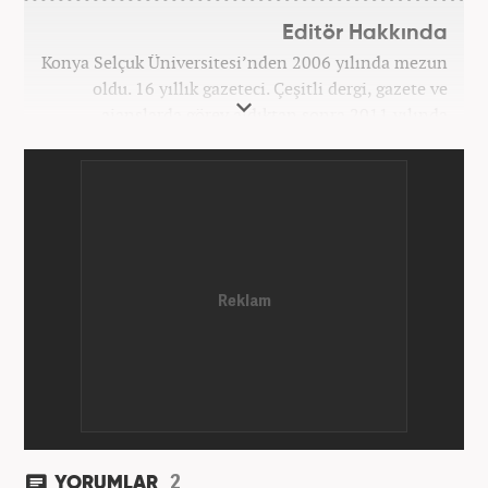
Editör Hakkında
Konya Selçuk Üniversitesi’nden 2006 yılında mezun
oldu. 16 yıllık gazeteci. Çeşitli dergi, gazete ve
ajanslarda görev aldıktan sonra 2011 yılında
internet haberciliğine başladı. Pek çok haber ve
röportaja imza attı. Meslek hayatına Haber7.com’da
7 yıldır ekonomi editörü olarak devam etmektedir.
2
YORUMLAR