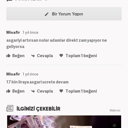
Bir Yorum Yapın
Misafir
1 yıl önce
asgariyi artırsan nolur adamlar direkt zam yapıyor ne
geliyorsa
Beğen
Cevapla
Toplam
1
beğeni
Misafir
1 yıl önce
17 bin liraya asgari ucrete devam
Beğen
Cevapla
Toplam
1
beğeni
İLGİNİZİ ÇEKEBİLİR
Makroo