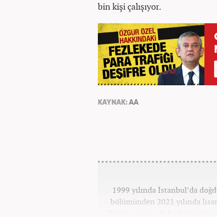
bin kişi çalışıyor.
KAYNAK:
AA
1999 yılında İstanbul’da doğd
bölümünden 2021 yılında lisan
Televizyonu’nda başladığı kariy