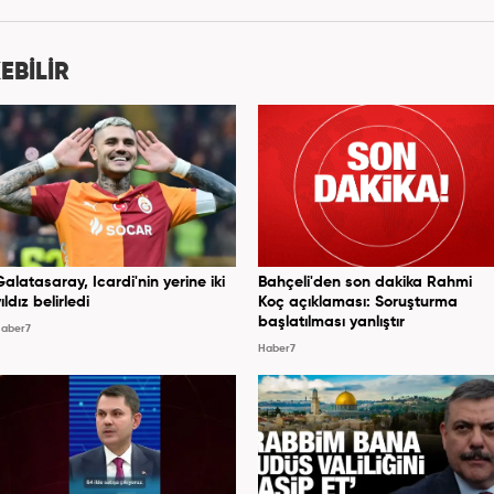
nra 2020 yılında özel bir haber kanalında haber ve
dan Turkuvaz Medya Grubu’nda editörlük görevinde
ıs ayından itibaren Kanal 7 Medya Grubu’na bağlı
EBİLİR
er7.com’da editör olarak görevini sürdürmektedir.
Galatasaray, Icardi'nin yerine iki
Bahçeli'den son dakika Rahmi
ıldız belirledi
Koç açıklaması: Soruşturma
başlatılması yanlıştır
aber7
Haber7