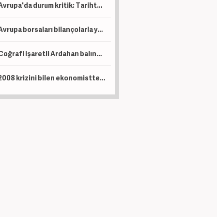
Avrupa'da durum kritik: Tarihte böylesi görülmedi
Avrupa borsaları bilançolarla yükseldi! İngiltere negatif ayrıştı
Coğrafi işaretli Ardahan balında hasat başladı!
2008 krizini bilen ekonomistten kritik uyarı! Çöküş kapıda