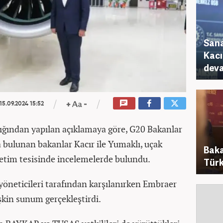
Sana
Kacı
deva
15.09.2024 15:52
lığından yapılan açıklamaya göre, G20 Bakanlar
a bulunan bakanlar Kacır ile Yumaklı, uçak
Baka
retim tesisinde incelemelerde bulundu.
Türk
yöneticileri tarafından karşılanırken Embraer
lişkin sunum gerçekleştirdi.