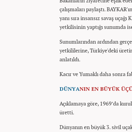
Bakanların ziyaretine eşlik ed
çalışmaları paylaştı. BAYKAR'ı
yanı sıra insansız savaş uçağı
yetkilisinin yaptığı sunumda ise 
Sunumlarından ardından gerçe
yetkililerine, Türkiye'deki üreti
anlatıldı.
Kacır ve Yumaklı daha sonra fab
DÜNYA
NIN EN BÜYÜK ÜÇÜ
Açıklamaya göre, 1969’da kuru
üretti.
Dünyanın en büyük 3. sivil uçak