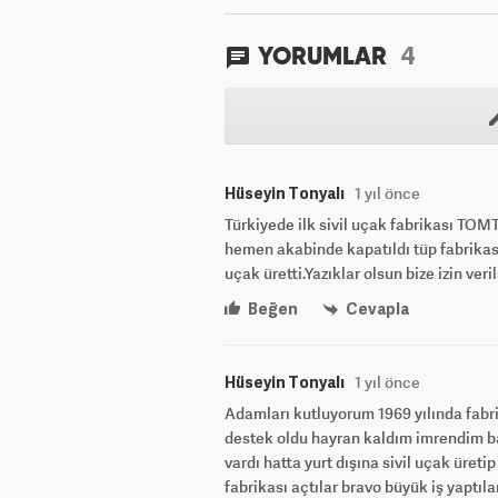
4
YORUMLAR
Hüseyin Tonyalı
1 yıl önce
Türkiyede ilk sivil uçak fabrikası TOMTA
hemen akabinde kapatıldı tüp fabrikası
uçak üretti.Yazıklar olsun bize izin v
Beğen
Cevapla
Hüseyin Tonyalı
1 yıl önce
Adamları kutluyorum 1969 yılında fabri
destek oldu hayran kaldım imrendim bay
vardı hatta yurt dışına sivil uçak üreti
fabrikası açtılar bravo büyük iş yaptılar