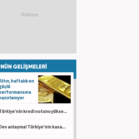
NÜN GELİŞMELERİ
Altın, haftalık en
güçlü
performansına
hazırlanıyor
Türkiye’nin kredi notunu yükseltmek için daha neyi bekliyorlar?
Dev anlaşma! Türkiye'nin kasasına servet akacak! Bir ülkeden daha petrol sürprizi