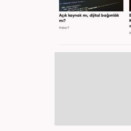
Açık kaynak mı, dijital bağımlılık
mı?
Haber7
H