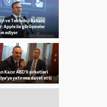
yi ve Teknoloji Bakanı
r: Apple ile görüşmeler
m ediyor
n Kacır ABD'li şirketleri
iye'ye yatırıma davet etti