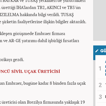
en BAYKAR ve TUSAŞ yetkilileri de yürüttükleri
n ürettiği İHA'lardan TB2, AKINCI ve TB3'ün
 KIZILELMA hakkında bilgi verildi. TUSAŞ
şirketin faaliyetlerine ilişkin bilgiler aktarıldı.
kleşen görüşmede Embraer firması
m ve AR-GE yatırımı dahil işbirliği fırsatları
GÜ
rikayı gezdi.
NCÜ SİVİL UÇAK ÜRETİCİSİ
lan Embraer, bugüne kadar 8 binden fazla uçak
 üreticisi olan Brezilya firmasında yaklaşık 19