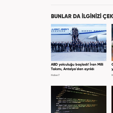
görevlerinde bulundu. Daha so
spor editörlüğü yaptı. Ardın
bulundu. 2024 May
BUNLAR DA İLGİNİZİ ÇEK
Hab
ABD yolculuğu başladı! İran Milli
Takımı, Antalya'dan ayrıldı
y
Haber7
H