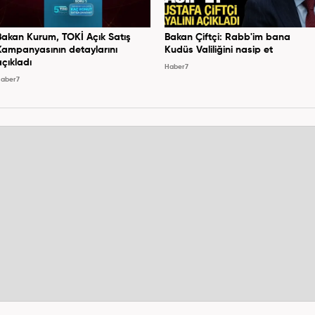
Bakan Kurum, TOKİ Açık Satış
Bakan Çiftçi: Rabb'im bana
Kampanyasının detaylarını
Kudüs Valiliğini nasip et
açıkladı
Haber7
aber7