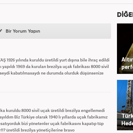
DİĞE
Bir Yorum Yapın
Altı
Ş 1926 yılında kuruldu üretildi yurt dışına bile ihraç edildi
perf
 yapıldı 1969 da kurulan brezilya uçak fabrikası 8000 sivil
erilseydi kabatılmasaydı ne durumda olurduk düşünsenize
ka kuruldu 8000 sivil uçak üretildi brezilya engellemedi
Türk
ıldım Biz Türkiye olarak 1940 lı yıllarda uçak fabrikamız
Hede
p satıyorduk bizi yönetenler uçak fabrikasını kapatıp tüp
!!? üretildi brezilya yönetiçilerine bravo