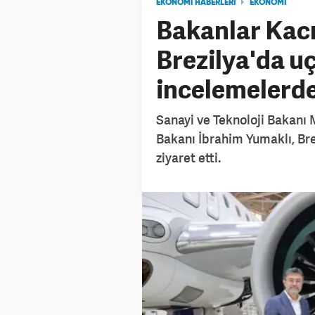
EKONOMİ HABERLERİ
EKONOMİ
Bakanlar Kacı
Brezilya'da u
incelemelerd
Sanayi ve Teknoloji Bakanı
Bakanı İbrahim Yumaklı, Bre
ziyaret etti.