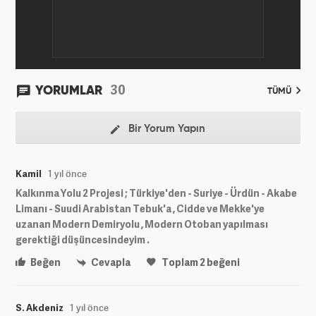
30
YORUMLAR
TÜMÜ
Bir Yorum Yapın
Kamil
1 yıl önce
Kalkınma Yolu 2 Projesi ; Türkiye'den - Suriye - Ürdün - Akabe
Limanı - Suudi Arabistan Tebuk'a , Cidde ve Mekke'ye
uzanan Modern Demiryolu , Modern Otoban yapılması
gerektiği düşüncesindeyim .
Beğen
Cevapla
Toplam
2
beğeni
S. Akdeniz
1 yıl önce