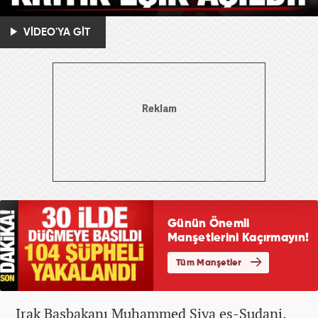
VİDEO'YA GİT
Irak Başbakanı Muhammed Şiya es-Sudani,