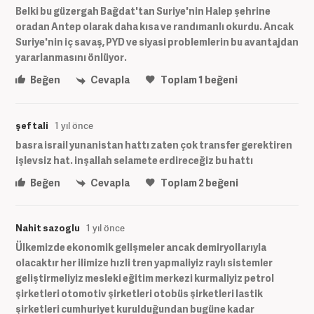
Belki bu güzergah Bağdat'tan Suriye'nin Halep şehrine
oradan Antep olarak daha kısa ve randımanlı okurdu. Ancak
Suriye'nin iç savaş, PYD ve siyasi problemlerin bu avantajdan
yararlanmasını önlüyor.
Beğen
Cevapla
Toplam
1
beğeni
şef tali
1 yıl önce
basra israil yunanistan hattı zaten çok transfer gerektiren
işlevsiz hat. inşallah selamete erdireceğiz bu hattı
Beğen
Cevapla
Toplam
2
beğeni
Nahit sazoglu
1 yıl önce
Ülkemizde ekonomik gelişmeler ancak demiryollarıyla
olacaktır her ilimize hızli tren yapmaliyiz raylı sistemler
geliştirmeliyiz mesleki eğitim merkezi kurmaliyiz petrol
şirketleri otomotiv şirketleri otobüs şirketleri lastik
şirketleri cumhuriyet kurulduğundan bugüne kadar