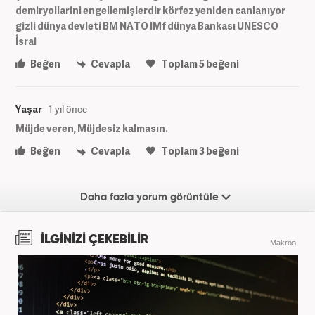
demiryollarini engellemişlerdir körfez yeniden canlanıyor
gizli dünya devleti BM NATO IMf dünya Bankası UNESCO
İsrai
Beğen
Cevapla
Toplam
5
beğeni
Yaşar
1 yıl önce
Müjde veren, Müjdesiz kalmasın.
Beğen
Cevapla
Toplam
3
beğeni
Daha fazla yorum görüntüle
İLGİNİZİ ÇEKEBİLİR
Makroo