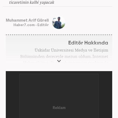
ticaretinin kalbi yapacak
Muhammet Arif Güreli
Haber7.com - Editör
Editör Hakkında
Üsküdar Üniversitesi Medya ve İletişim
Bölümünden dereceyle mezun oldum. İnternet
Haberciliğine ilk olarak üniversite sıralarında
kurduğum internet haber sitesiyle başladım.
Kurduğum sitede 1 yıl kadar sağlık, spor ve kültür
kategorilerinde röportaj, özel haber ve analiz
yazıları yazdım. 2022 yılından bu yana Haber7
bünyesinde başlıca gündem, siyaset, dünya,
ekonomi kategorileri olmak üzere çok sayıda haber,
grafik ve video hazırladım. Kariyerime Haber7'de
gündem editörü olarak devam etmekteyim.