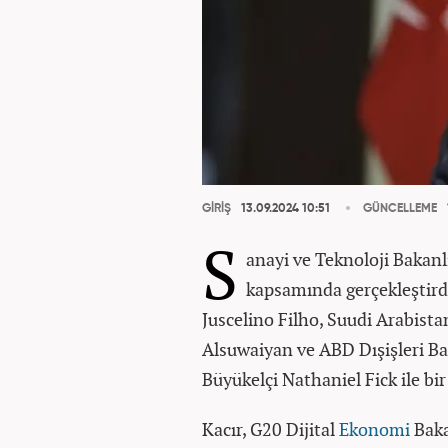
GİRİŞ
13.09.2024 10:51
GÜNCELLEME
S
anayi ve Teknoloji Bakanl
kapsamında gerçekleştirdi
Juscelino Filho, Suudi Arabis
Alsuwaiyan ve ABD Dışişleri Ba
Büyükelçi Nathaniel Fick ile bir
Kacır, G20 Dijital
Ekonomi
Baka