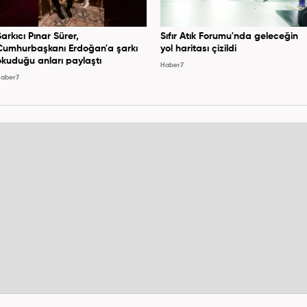
Şarkıcı Pınar Sürer,
Sıfır Atık Forumu'nda geleceğin
Cumhurbaşkanı Erdoğan'a şarkı
yol haritası çizildi
okuduğu anları paylaştı
Haber7
aber7