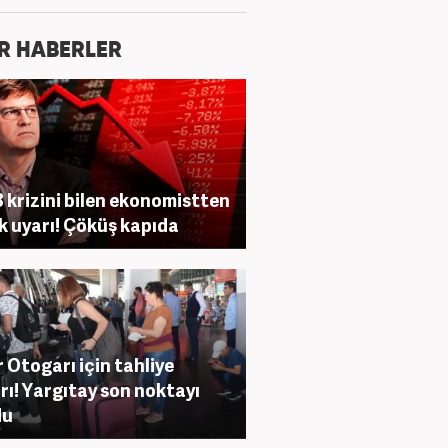
R HABERLER
 krizini bilen ekonomistten
ik uyarı! Çöküş kapıda
r Otogarı için tahliye
rı! Yargıtay son noktayı
du