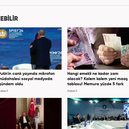
7 yıldır ekonomi editörü olarak devam etmektedir.
EBİLİR
Putin'in canlı yayında mikrofon
Hangi emekli ne kadar zam
müdahalesi sosyal medyada
alacak? Kalem kalem yeni maaş
gündem oldu
tablosu! Memura yüzde 5 fark
aber7
Haber7