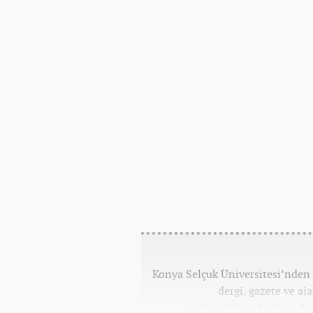
Konya Selçuk Üniversitesi’nden 2
dergi, gazete ve aj
haberciliğine başladı. P