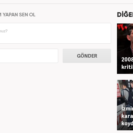
DİĞE
M YAPAN SEN OL
GÖNDER
2008
krit
İzmi
kara
koy