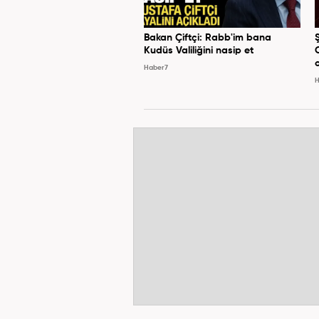
Bakan Çiftçi: Rabb'im bana
Kudüs Valiliğini nasip et
Haber7
H