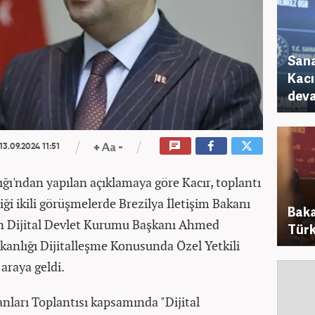
Sana
Kacı
deva
13.09.2024 11:51
ığı'ndan yapılan açıklamaya göre Kacır, toplantı
ği ikili görüşmelerde Brezilya İletişim Bakanı
Baka
tan Dijital Devlet Kurumu Başkanı Ahmed
Türk
kanlığı Dijitalleşme Konusunda Özel Yetkili
 araya geldi.
nları Toplantısı kapsamında "Dijital