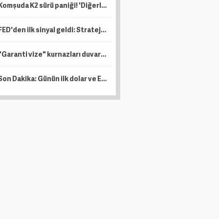
Komşuda K2 sürü paniği! 'Diğerlerinden çok daha farklı bir silah!'
FED'den ilk sinyal geldi: Stratejiyi değiştiriyorlar!
"Garanti vize" kurnazları duvara çarptı: Bakanlık devrede!
Son Dakika: Günün ilk dolar ve Euro verisi geldi...