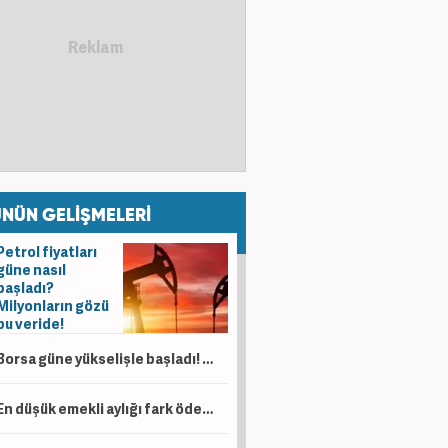
NÜN GELİŞMELERİ
Petrol fiyatları
güne nasıl
başladı?
Milyonların gözü
bu veride!
Borsa güne yükselişle başladı! Gözler 14 bin puanda
En düşük emekli aylığı fark ödemeleri hesaplara yatırıldı