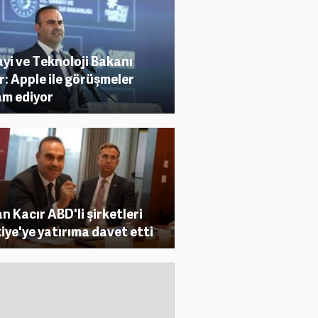
yi ve Teknoloji Bakanı
r: Apple ile görüşmeler
m ediyor
n Kacır ABD'li şirketleri
iye'ye yatırıma davet etti