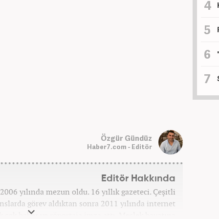
Özgür Gündüz
Haber7.com - Editör
Editör Hakkında
006 yılında mezun oldu. 16 yıllık gazeteci. Çeşitli
anslarda görev aldıktan sonra 2011 yılında internet
ek çok haber ve röportaja imza attı. Meslek hayatına