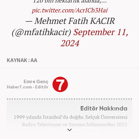
120 bin hektarlık alanda,…
pic.twitter.com/AcrICb3Hai
— Mehmet Fatih KACIR
(@mfatihkacir)
September 11,
2024
KAYNAK : AA
Emre Genç
Haber7.com - Editör
Editör Hakkında
1999 yılında İstanbul’da doğdu. Selçuk Üniversitesi
Radyo Televizyon ve Sinema bölümünden 2021
yılında lisans derecesiyle mezun oldu. 2017 yılında