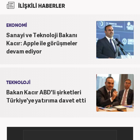
Üniversite Televizyonu’nda başladığı kariyerinde 3
İLİŞKİLİ HABERLER
yıl boyunca spor spikerliği ve muhabirliği
görevlerinde bulundu. Daha sonra 2020 yılında özel
bir haber kanalında haber ve spor editörlüğü yaptı.
EKONOMİ
Ardından Turkuvaz Medya Grubu’nda editörlük
Sanayi ve Teknoloji Bakanı
görevinde bulundu. 2024 Mayıs ayından itibaren
Kacır: Apple ile görüşmeler
Kanal 7 Medya Grubu’na bağlı Haber7.com’da editör
devam ediyor
olarak görevini sürdürmektedir.
TEKNOLOJİ
Bakan Kacır ABD'li şirketleri
Türkiye'ye yatırıma davet etti