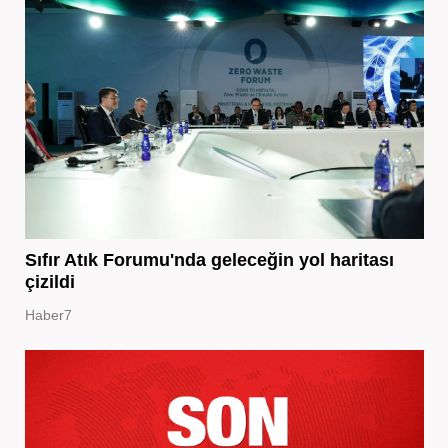
Sıfır Atık Forumu'nda geleceğin yol haritası
çizildi
Haber7