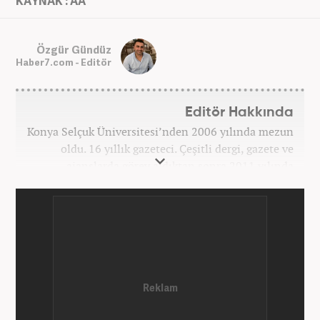
KAYNAK : AA
Özgür Gündüz
Haber7.com - Editör
Editör Hakkında
Konya Selçuk Üniversitesi’nden 2006 yılında mezun
oldu. 16 yıllık gazeteci. Çeşitli dergi, gazete ve
ajanslarda görev aldıktan sonra 2011 yılında
internet haberciliğine başladı. Pek çok haber ve
röportaja imza attı. Meslek hayatına Haber7.com’da
7 yıldır ekonomi editörü olarak devam etmektedir.