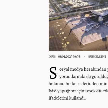
GİRİŞ
09.09.2024 16:45
GÜNCELLEME
S
osyal medya hesabından 
yorumlarında da görüldüğü
bulunan herkese derinden minn
iyisi yaptığınız için teşekkür e
ifadelerini kullandı.