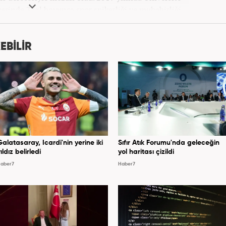
erinde 3 yıl boyunca spor spikerliği ve muhabirliği
nra 2020 yılında özel bir haber kanalında haber ve
dan Turkuvaz Medya Grubu’nda editörlük görevinde
ıs ayından itibaren Kanal 7 Medya Grubu’na bağlı
EBİLİR
er7.com’da editör olarak görevini sürdürmektedir.
Galatasaray, Icardi'nin yerine iki
Sıfır Atık Forumu'nda geleceğin
ıldız belirledi
yol haritası çizildi
aber7
Haber7