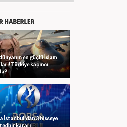
R HABERLER
 dünyanın en güçlü İslam
ları! Türkiye kaçıncı
da?
a İstanbul'dan 3 hisseye
 tedbir kararı