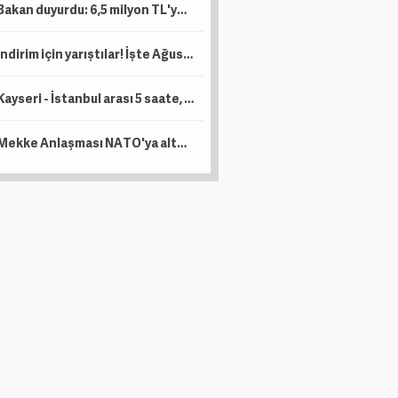
Bakan duyurdu: 6,5 milyon TL'ye kadar destek sağlanacak!
İndirim için yarıştılar! İşte Ağustos ayı kampanyalı sıfır otomobil fiyatları!
Kayseri - İstanbul arası 5 saate, Kayseri - Ankara arası da 1 saat 45 dakikaya düşecek!
Mekke Anlaşması NATO'ya alternatif bir yapı değil!