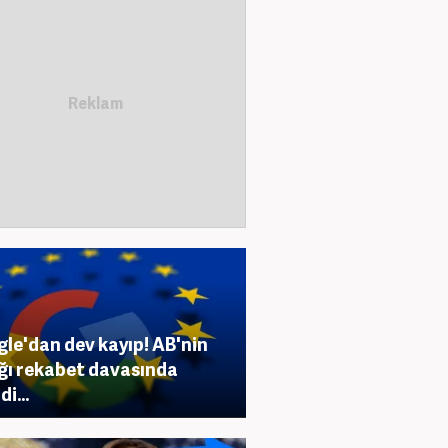
le'dan dev kayıp! AB'nin
ğı rekabet davasında
di...