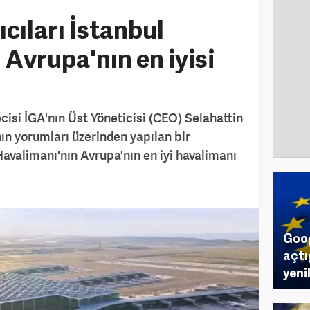
cıları İstanbul
 Avrupa'nın en iyisi
cisi İGA'nın Üst Yöneticisi (CEO) Selahattin
nın yorumları üzerinden yapılan bir
Havalimanı'nın Avrupa'nın en iyi havalimanı
Goog
açtı
yenil