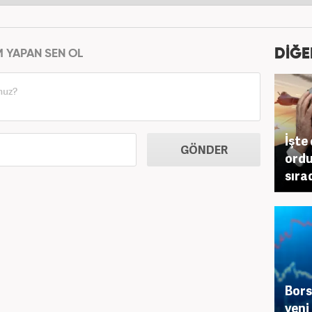
DİĞE
M YAPAN SEN OL
İşte
GÖNDER
ordu
sıra
Bors
yeni