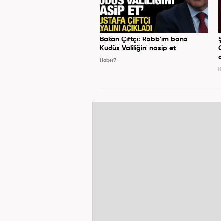
Bakan Çiftçi: Rabb'im bana
Kudüs Valiliğini nasip et
Haber7
H