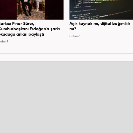
Şarkıcı Pınar Sürer,
Açık kaynak mı, dijital bağımlılık
Cumhurbaşkanı Erdoğan'a şarkı
mı?
okuduğu anları paylaştı
Haber7
aber7