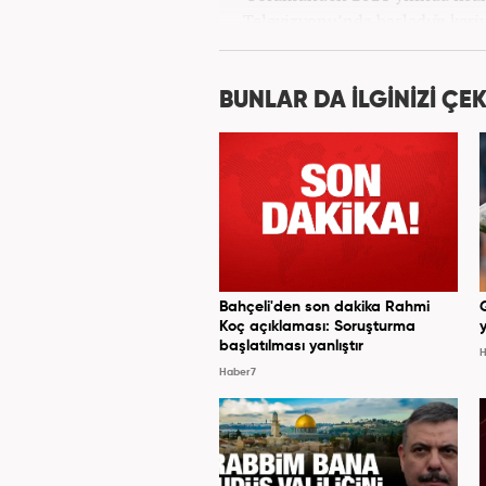
Televizyonu’nda başladığı kariy
görevlerinde bulundu. Daha so
spor editörlüğü yaptı. Ardın
bulundu. 2024 May
BUNLAR DA İLGİNİZİ ÇEK
Hab
Bahçeli'den son dakika Rahmi
Koç açıklaması: Soruşturma
y
başlatılması yanlıştır
H
Haber7