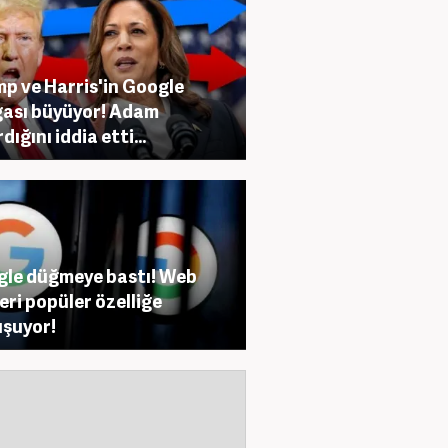
p ve Harris'in Google
ası büyüyor! Adam
dığını iddia etti...
le düğmeye bastı! Web
leri popüler özelliğe
şuyor!