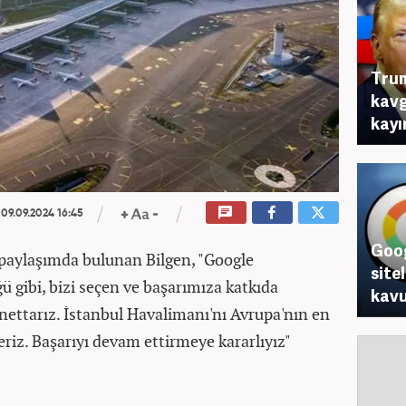
Trum
kavg
kayır
09.09.2024 16:45
Goog
paylaşımda bulunan Bilgen, "Google
site
 gibi, bizi seçen ve başarımıza katkıda
kavu
ettarız. İstanbul Havalimanı'nı Avrupa'nın en
deriz. Başarıyı devam ettirmeye kararlıyız"