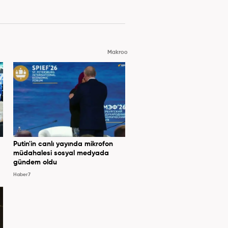
Makroo
Putin'in canlı yayında mikrofon
müdahalesi sosyal medyada
gündem oldu
Haber7