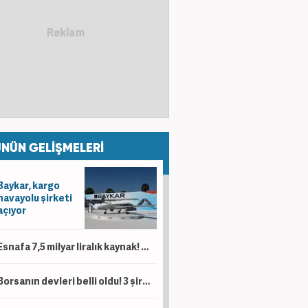
NÜN GELİŞMELERİ
Baykar, kargo
havayolu şirketi
açıyor
Esnafa 7,5 milyar liralık kaynak! 'Kesintisiz bir şekilde desteklemeye devam'
Borsanın devleri belli oldu! 3 şirketin piyasa değeri 1 trilyon lirayı aştı