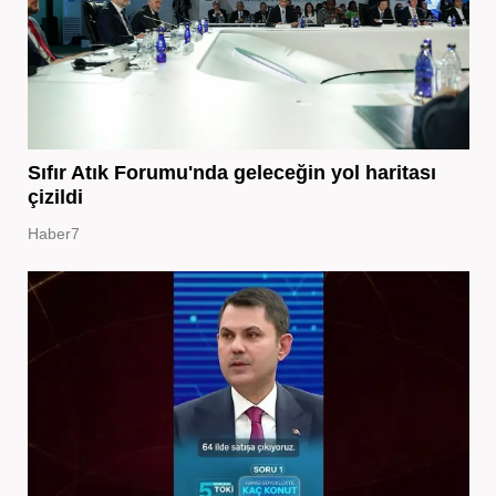
Sıfır Atık Forumu'nda geleceğin yol haritası
çizildi
Haber7