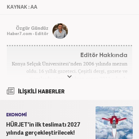
KAYNAK : AA
Özgür Gündüz
Haber7.com - Editör
Editör Hakkında
Konya Selçuk Üniversitesi’nden 2006 yılında mezun
oldu. 16 yıllık gazeteci. Çeşitli dergi, gazete ve
ajanslarda görev aldıktan sonra 2011 yılında
internet haberciliğine başladı. Pek çok haber ve
İLİŞKİLİ HABERLER
röportaja imza attı. Meslek hayatına Haber7.com’da
7 yıldır ekonomi editörü olarak devam etmektedir.
EKONOMİ
HÜRJET'in ilk teslimatı 2027
yılında gerçekleştirilecek!