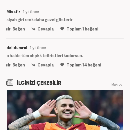
Misafir
1 yıl önce
siyah giri renk daha guzel gösterir
Beğen
Cevapla
Toplam
1
beğeni
delidumrul
1 yıl önce
o halde tüm chpkk teöristleri kudursun.
Beğen
Cevapla
Toplam
14
beğeni
İLGİNİZİ ÇEKEBİLİR
Makroo