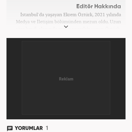
Editör Hakkında
İstanbul'da yaşayan Ekrem Öztürk, 2021 yılında
Medya ve İletişim bölümünden mezun oldu. Uzun
süre kendi alanında metin yazarlığı yapan Öztürk,
şu an Haber7.com'da "Muhabir - Editör" olarak görev
yapmaktadır. Ayrıca günümüz insan ilişkilerinde
saygının ve empatinin çok büyük bir güç olduğuna
inanmakta ve bu değerleri meslek hayatında da ön
planda tutmaktadır.
1
YORUMLAR