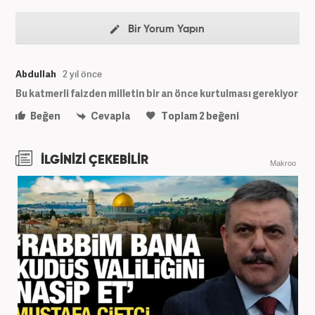
Bir Yorum Yapın
Abdullah
2 yıl önce
Bu katmerli faizden milletin bir an önce kurtulması gerekiyor
Beğen
Cevapla
Toplam
2
beğeni
İLGİNİZİ ÇEKEBİLİR
Makroo