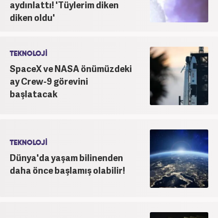
Kanal 7 Medya Grubu’na bağlı Haber7.com’da editör
aydınlattı! 'Tüylerim diken
olarak görevini sürdürmektedir.
diken oldu'
TEKNOLOJİ
SpaceX ve NASA önümüzdeki
ay Crew-9 görevini
başlatacak
TEKNOLOJİ
Dünya'da yaşam bilinenden
daha önce başlamış olabilir!