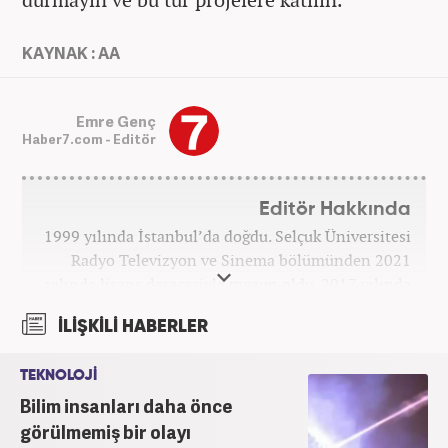
KAYNAK : AA
Emre Genç
Haber7.com - Editör
Editör Hakkında
1999 yılında İstanbul’da doğdu. Selçuk Üniversitesi
Radyo Televizyon ve Sinema bölümünden 2021
yılında lisans derecesiyle mezun oldu. 2017 yılında
Üniversite Televizyonu’nda başladığı kariyerinde 3
İLİŞKİLİ HABERLER
yıl boyunca spor spikerliği ve muhabirliği
görevlerinde bulundu. Daha sonra 2020 yılında özel
TEKNOLOJİ
bir haber kanalında haber ve spor editörlüğü yaptı.
Bilim insanları daha önce
Ardından Turkuvaz Medya Grubu’nda editörlük
görevinde bulundu. 2024 Mayıs ayından itibaren
görülmemiş bir olayı