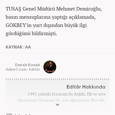
TUSAŞ Genel Müdürü Mehmet Demiroğlu,
basın mensuplarına yaptığı açıklamada,
GÖKBEY'in yurt dışından büyük ilgi
gördüğünü bildirmişti.
KAYNAK : AA
Emrah Konak
Haber7.com - Editör
Editör Hakkında
1992 yılında Erzurum'da doğdu. İlk ve orta
öğrenimini Erzurum'da, lise öğrenimini Rize'de,
lisans öğrenimi ise Atatürk Üniversitesi'nde
tamamladı. Halihazırda Nevşehir Hacı Bektaş