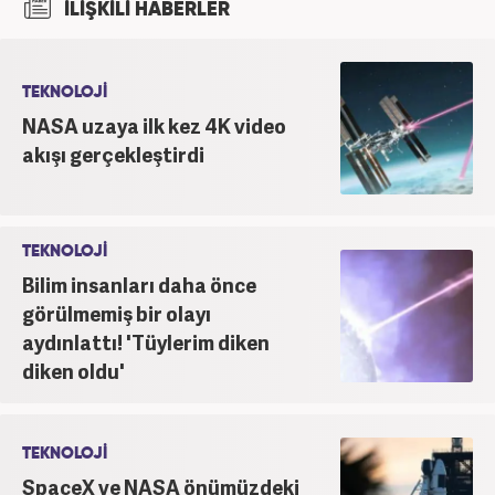
İLİŞKİLİ HABERLER
Üniversitesi'nde yüksek lisans öğrenimine devam
ediyor. Meslek hayatına 2015 yılında başlayıp birçok
haber sitesi ve televizyon kanalında farklı
pozisyonlarda görev aldı. Şu an meslek hayatına
TEKNOLOJİ
haber7.com'da "Editör" olarak devam ediyor.
NASA uzaya ilk kez 4K video
akışı gerçekleştirdi
TEKNOLOJİ
Bilim insanları daha önce
görülmemiş bir olayı
aydınlattı! 'Tüylerim diken
diken oldu'
TEKNOLOJİ
SpaceX ve NASA önümüzdeki