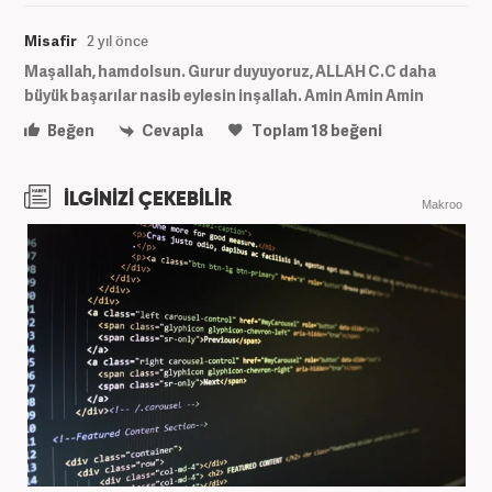
Misafir
2 yıl önce
Maşallah, hamdolsun. Gurur duyuyoruz, ALLAH C.C daha
büyük başarılar nasib eylesin inşallah. Amin Amin Amin
Beğen
Cevapla
Toplam
18
beğeni
İLGİNİZİ ÇEKEBİLİR
Makroo