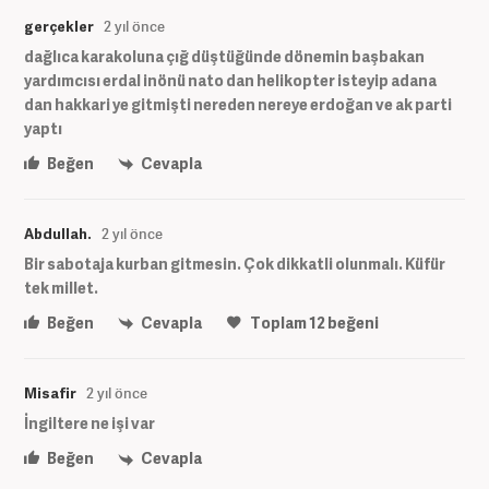
gerçekler
2 yıl önce
dağlıca karakoluna çığ düştüğünde dönemin başbakan
yardımcısı erdal inönü nato dan helikopter isteyip adana
dan hakkari ye gitmişti nereden nereye erdoğan ve ak parti
yaptı
Beğen
Cevapla
Abdullah.
2 yıl önce
Bir sabotaja kurban gitmesin. Çok dikkatli olunmalı. Küfür
tek millet.
Beğen
Cevapla
Toplam
12
beğeni
Misafir
2 yıl önce
İngiltere ne işi var
Beğen
Cevapla