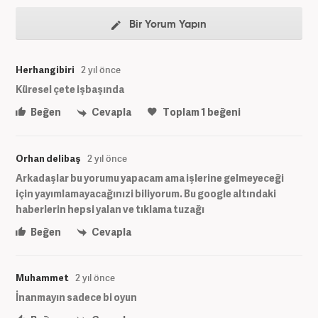
Bir Yorum Yapın
Herhangibiri
2 yıl önce
Küresel çete işbaşında
Beğen
Cevapla
Toplam
1
beğeni
Orhan delibaş
2 yıl önce
Arkadaşlar bu yorumu yapacam ama işlerine gelmeyeceği
için yayımlamayacağınızi biliyorum. Bu google altındaki
haberlerin hepsi yalan ve tıklama tuzağı
Beğen
Cevapla
Muhammet
2 yıl önce
İnanmayın sadece bi oyun