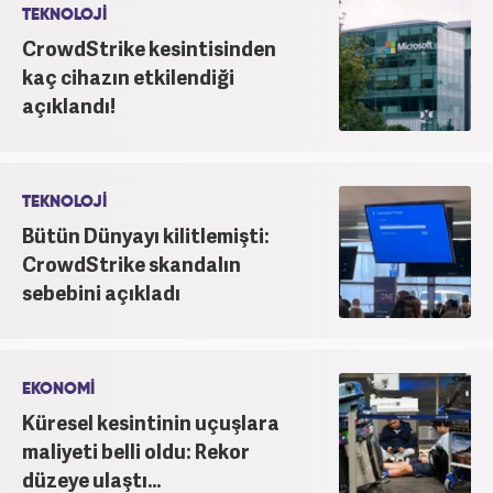
TEKNOLOJİ
CrowdStrike kesintisinden
kaç cihazın etkilendiği
açıklandı!
TEKNOLOJİ
Bütün Dünyayı kilitlemişti:
CrowdStrike skandalın
sebebini açıkladı
EKONOMİ
Küresel kesintinin uçuşlara
maliyeti belli oldu: Rekor
düzeye ulaştı...