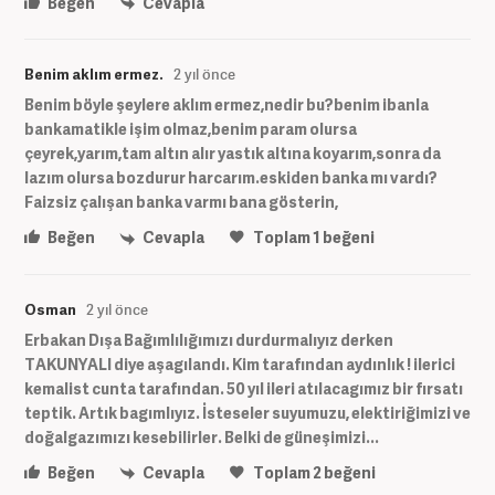
Beğen
Cevapla
Benim aklım ermez.
2 yıl önce
Benim böyle şeylere aklım ermez,nedir bu?benim ibanla
bankamatikle işim olmaz,benim param olursa
çeyrek,yarım,tam altın alır yastık altına koyarım,sonra da
lazım olursa bozdurur harcarım.eskiden banka mı vardı?
Faizsiz çalışan banka varmı bana gösterin,
Beğen
Cevapla
Toplam
1
beğeni
Osman
2 yıl önce
Erbakan Dışa Bağımlılığımızı durdurmalıyız derken
TAKUNYALI diye aşagılandı. Kim tarafından aydınlık ! ilerici
kemalist cunta tarafından. 50 yıl ileri atılacagımız bir fırsatı
teptik. Artık bagımlıyız. İsteseler suyumuzu, elektiriğimizi ve
doğalgazımızı kesebilirler. Belki de güneşimizi...
Beğen
Cevapla
Toplam
2
beğeni