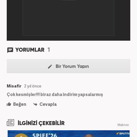
1
YORUMLAR
Bir Yorum Yapın
Misafir
2 yıl önce
Çok kesmişler!!! biraz daha indirim yapsalarmış
Beğen
Cevapla
İLGİNİZİ ÇEKEBİLİR
Makroo