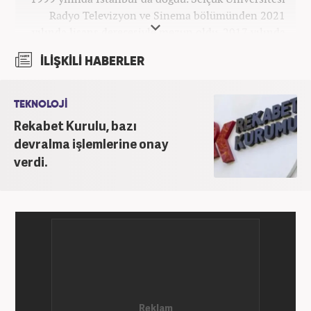
Radyo Televizyon ve Sinema bölümünden 2021
yılında lisans derecesiyle mezun oldu. 2017 yılında
Üniversite Televizyonu’nda başladığı kariyerinde 3
İLİŞKİLİ HABERLER
yıl boyunca spor spikerliği ve muhabirliği
görevlerinde bulundu. Daha sonra 2020 yılında özel
bir haber kanalında haber ve spor editörlüğü yaptı.
TEKNOLOJİ
Ardından Turkuvaz Medya Grubu’nda editörlük
Rekabet Kurulu, bazı
görevinde bulundu. 2024 Mayıs ayından itibaren
devralma işlemlerine onay
Kanal 7 Medya Grubu’na bağlı Haber7.com’da editör
verdi.
olarak görevini sürdürmektedir.