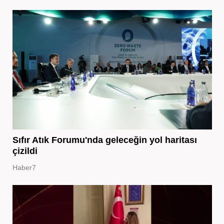
Sıfır Atık Forumu'nda geleceğin yol haritası
çizildi
Haber7