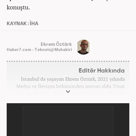
konuştu.
KAYNAK : İHA
Ekrem Öztürk
Haber7.com - Teknoloji Muhabiri
Editör Hakkında
İstanbul'da yaşayan Ekrem Öztürk, 2021 yılında
Medya ve İletişim bölümünden mezun oldu. Uzun
süre kendi alanında metin yazarlığı yapan Öztürk,
şu an Haber7.com'da "Muhabir - Editör" olarak görev
yapmaktadır. Ayrıca günümüz insan ilişkilerinde
saygının ve empatinin çok büyük bir güç olduğuna
inanmakta ve bu değerleri meslek hayatında da ön
planda tutmaktadır.