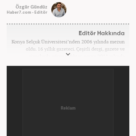
Özgür Gündüz
Haber7.com - Editör
Editör Hakkında
Konya Selçuk Üniversitesi’nden 2006 yılında mezun
oldu. 16 yıllık gazeteci. Çeşitli dergi, gazete ve
ajanslarda görev aldıktan sonra 2011 yılında
internet haberciliğine başladı. Pek çok haber ve
röportaja imza attı. Meslek hayatına Haber7.com’da
7 yıldır ekonomi editörü olarak devam etmektedir.