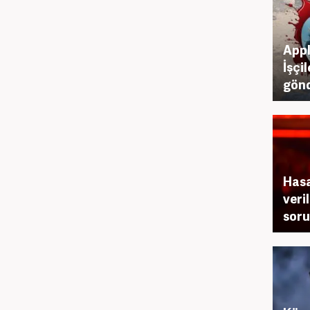
Appl
İşçil
gönd
Hasa
veril
soru