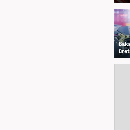
Baka
üret