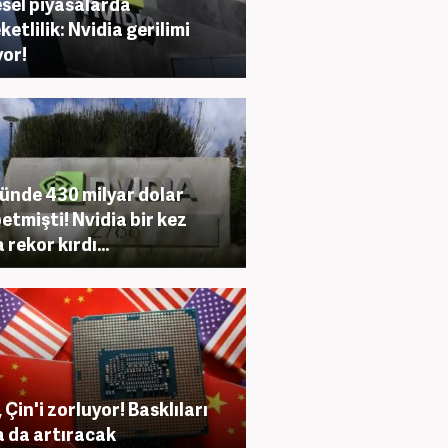
sel piyasalarda
ketlilik: Nvidia gerilimi
yor!
günde 430 milyar dolar
etmişti! Nvidia bir kez
rekor kırdı...
 Çin'i zorluyor! Basklıları
 da artıracak