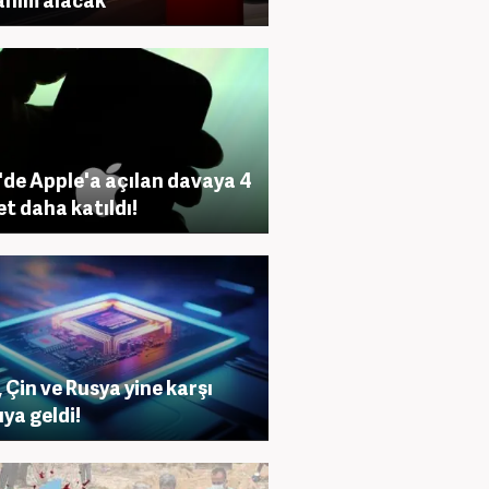
de Apple'a açılan davaya 4
et daha katıldı!
 Çin ve Rusya yine karşı
ıya geldi!