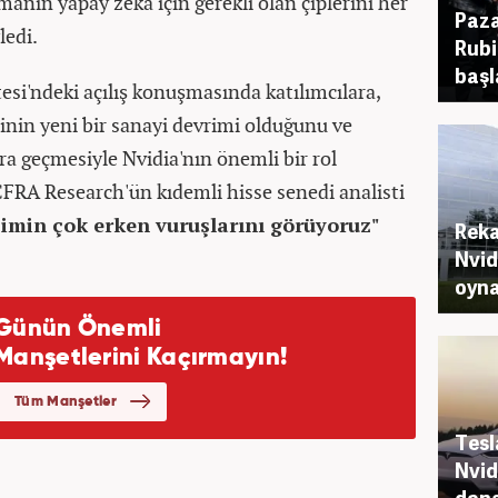
manın yapay zeka için gerekli olan çiplerini her
Paza
ledi.
Rubi
başl
esi'ndeki açılış konuşmasında katılımcılara,
inin yeni bir sanayi devrimi olduğunu ve
ara geçmesiyle Nvidia'nın önemli bir rol
CFRA Research'ün kıdemli hisse senedi analisti
imin çok erken vuruşlarını görüyoruz"
Reka
Nvid
oynad
Tesla
Nvid
dona