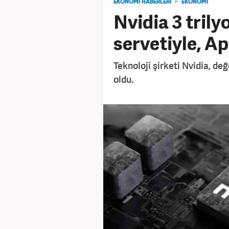
EKONOMİ HABERLERİ
EKONOMİ
Nvidia 3 trily
servetiyle, App
Teknoloji şirketi Nvidia, değe
oldu.