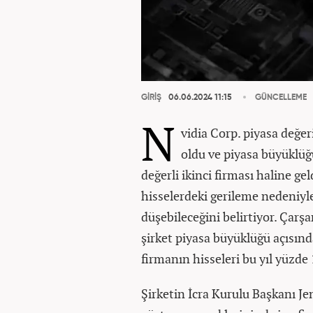
GİRİŞ
06.06.2024 11:15
GÜNCELLEME
N
vidia Corp. piyasa değeri
oldu ve piyasa büyüklü
değerli ikinci firması haline ge
hisselerdeki gerileme nedeniyle
düşebileceğini belirtiyor. Çarş
şirket piyasa büyüklüğü açısınd
firmanın hisseleri bu yıl yüzd
Şirketin İcra Kurulu Başkanı J