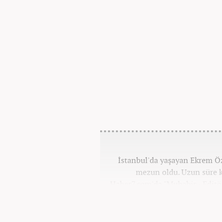
İstanbul'da yaşayan Ekrem Ö
mezun oldu. Uzun süre k
Haber7.com'da "Muhabir - Editö
ilişkilerinde saygının ve em
değ