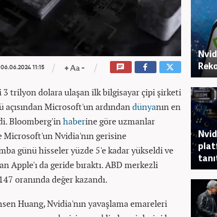
Nvid
Reko
06.06.2024 11:15
 3 trilyon dolara ulaşan ilk bilgisayar çipi şirketi
ğü açısından Microsoft'un ardından
dünya
nın en
ldi. Bloomberg'in
haber
ine göre uzmanlar
Nvid
 Microsoft'un Nvidia'nın gerisine
plat
amba günü hisseler yüzde 5'e kadar yükseldi ve
tanı
an Apple'ı da geride bıraktı. ABD merkezli
e 147 oranında değer kazandı.
ensen Huang, Nvidia'nın yavaşlama emareleri