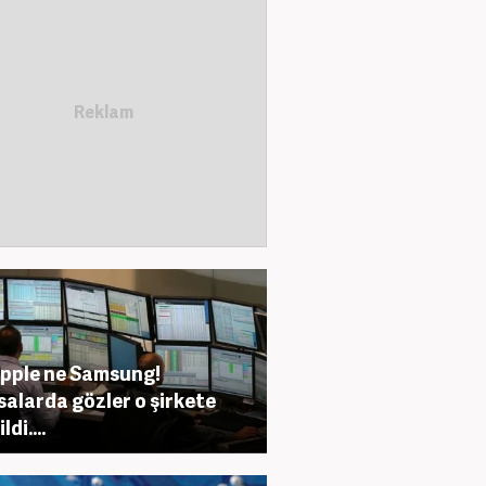
pple ne Samsung!
salarda gözler o şirkete
ldi....