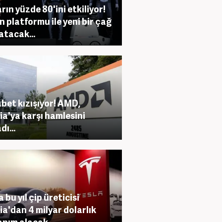
rın yüzde 80'ini etkiliyor!
n platformu ile yeni bir çağ
atacak...
bet kızışıyor! AMD,
ia'ya karşı hamlesini
ı...
 bu yıl çip üreticisi
ia'dan 4 milyar dolarlık
nım alacak