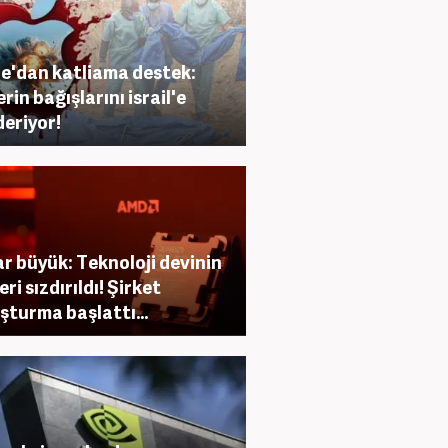
e'dan katliama destek:
erin bağışlarını israil'e
eriyor!
r büyük: Teknoloji devinin
eri sızdırıldı! Şirket
şturma başlattı...