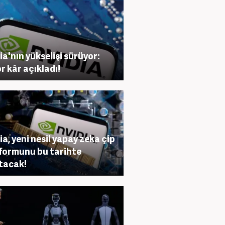
ia'nın yükselişi sürüyor:
r kâr açıkladı!
ia, yeni nesil yapay zeka çip
formunu bu tarihte
tacak!