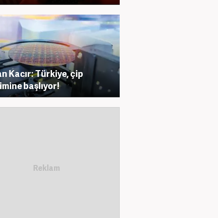
n Kacır: Türkiye, çip
imine başlıyor!