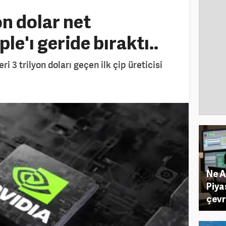
on dolar net
le'ı geride bıraktı..
ri 3 trilyon doları geçen ilk çip üreticisi
Ne A
Piya
çevri