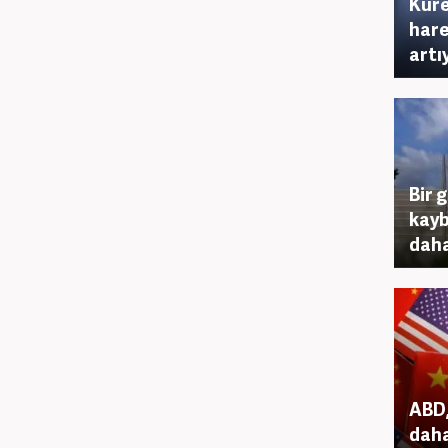
Küre
hare
artı
Bir 
kayb
daha 
ABD,
daha