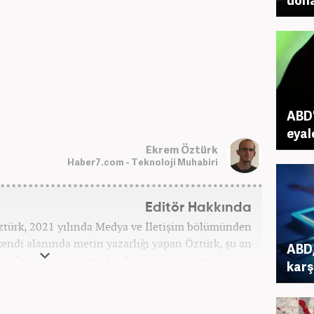
ABD'
eyal
Ekrem Öztürk
Haber7.com - Teknoloji Muhabiri
Editör Hakkında
ztürk, 2021 yılında Medya ve İletişim bölümünden
endi alanında metin yazarlığı yapan Öztürk, şu an
ABD,
r" olarak görev yapmaktadır. Ayrıca günümüz insan
karş
patinin çok büyük bir güç olduğuna inanmakta ve bu
erleri meslek hayatında da ön planda tutmaktadır.